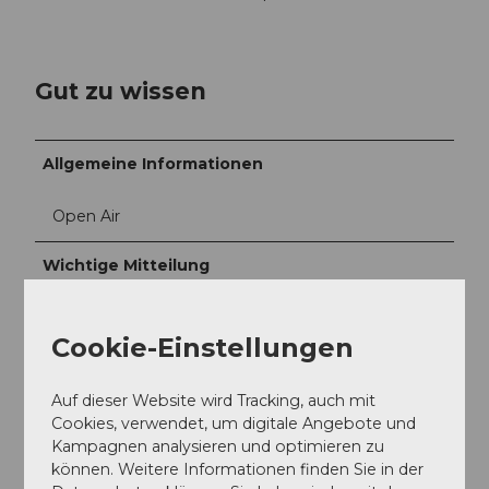
Gut zu wissen
Allgemeine Informationen
Open Air
Wichtige Mitteilung
- Stanzkarten im Café Vienna (Hertenstein)
- Rätselpfad ca. 70 min
Cookie-Einstellungen
- Gewinnspiel mit Preisen
- Für Familien & Entdecker
- 9 Posten zum Finden
Auf dieser Website wird Tracking, auch mit
- Für Kinderwagen geeignet
Cookies, verwendet, um digitale Angebote und
Kampagnen analysieren und optimieren zu
Zielgruppe
können. Weitere Informationen finden Sie in der