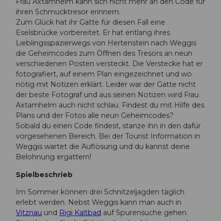
Frau Axtamhelm kann sich nicht mehr an den Code für
ihren Schmucktresor erinnern.
Zum Glück hat ihr Gatte für diesen Fall eine
Eselsbrücke vorbereitet. Er hat entlang ihres
Lieblingsspazierwegs von Hertenstein nach Weggis
die Geheimcodes zum Öffnen des Tresors an neun
verschiedenen Posten versteckt. Die Verstecke hat er
fotografiert, auf einem Plan eingezeichnet und wo
nötig mit Notizen erklärt. Leider war der Gatte nicht
der beste Fotograf und aus seinen Notizen wird Frau
Axtamhelm auch nicht schlau. Findest du mit Hilfe des
Plans und der Fotos alle neun Geheimcodes?
Sobald du einen Code findest, stanze ihn in den dafür
vorgesehenen Bereich. Bei der Tourist Information in
Weggis wartet die Auflösung und du kannst deine
Belohnung ergattern!
Spielbeschrieb
Im Sommer können drei Schnitzeljagden täglich
erlebt werden. Nebst Weggis kann man auch in
Vitznau
und
Rigi Kaltbad
auf Spurensuche gehen.