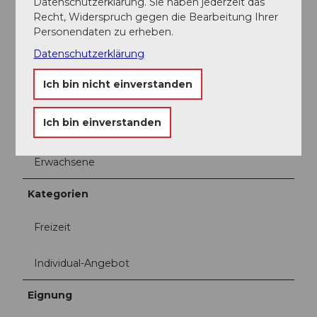
Datenschutzerklärung. Sie haben jederzeit das
Recht, Widerspruch gegen die Bearbeitung Ihrer
Individualgäste
Personendaten zu erheben.
Familien
Datenschutzerklärung
Ich bin nicht einverstanden
Kinder 3-6
Ich bin einverstanden
Kinder 6-10
Erwachsene
Kategorien
Freizeit
Individual-Angebot
Eignung