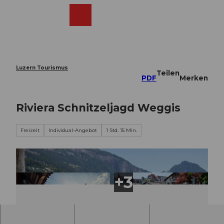
Z
u
Webcams
Merkzettel
Suche
Menü
Shop
m
I
n
h
a
Luzern Tourismus
Teilen
l
PDF
Merken
t
Riviera Schnitzeljagd Weggis
Freizeit
Individual-Angebot
1 Std. 15 Min.