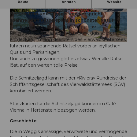
Die “Riviera Schnitzeljagd” bringt Sie an die
Route
Anrufen
Website
schönsten Plätze entlang der Riviera zwischen
Hertenstein und Weggis und verspricht
© Tamara Stalder | Luzern Tourismus |
Podcast Episode: Die Luzerner Riviera
CC-BY-NC-ND
spannenden Rätselspass in schönster Natur.
Auf der Riviera Schnitzeljagd Weggis lässt sich die
Riviera zwischen Hertenstein und Weggis spielerisch
entdecken. Entlang des Ufers des Vierwaldstättersees
© Luzern Tourismus, Tamara Stalder |
CC-BY
führen neun spannende Rätsel vorbei an idyllischen
Quais und Parkanlagen.
Und auch zu gewinnen gibt es etwas: Wer alle Rätsel
löst, auf den warten tolle Preise.
Die Schnitzeljagd kann mit der «Riviera» Rundreise der
Schifffahrtsgesellschaft des Vierwaldstättersees (SGV)
kombiniert werden.
Stanzkarten für die Schnitzeljagd können im Café
Vienna in Hertenstein bezogen werden.
Geschichte
Die in Weggis ansässige, verwitwete und vermögende