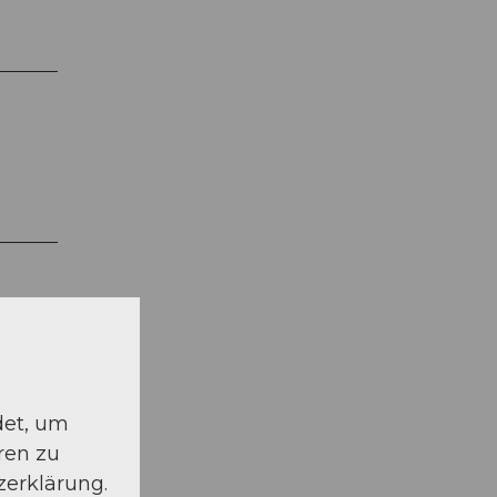
det, um
ren zu
zerklärung.