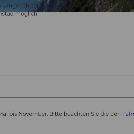
in umgekehrter Richtung gemacht werden. Als
hstad möglich.
Mai bis November. Bitte beachten Sie die den
Fah