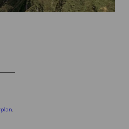
rplan
.