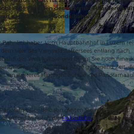
er Pilatus selbst ist auch die «Silberne Rundfa
tober alle Facetten des Luzerner Hausbergs mi
n und der Panorama-Gondelbahn.
tus
© stefan schlumpf photography salisstrasse 20 - 7000 ch
für Bahnliebhaber. Vom Hauptbahnhof in Luzern re
 dem Ufer des Vierwaldstättersees entlang nach
dbahn der Welt auf Sie und bringt Sie hoch hinaus
gemütlichen Fahrt hat das Auge genügend Zeit, d
et ein weiteres Highlight auf Sie: die Panoramaau
r Panorama-Gondelbahn gleiten Sie hinunter nach
Fuss in fünf Minuten die
Haltestelle
von Bus Nr. 1, m