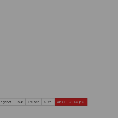
Informieren
Buchen
Business
W
Angebot
Tour
Freizeit
4 Std.
ab CHF 42.60 p.P.