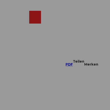
DE
ebcams
Merkzettel
Suche
Shop
Teilen
PDF
Merken