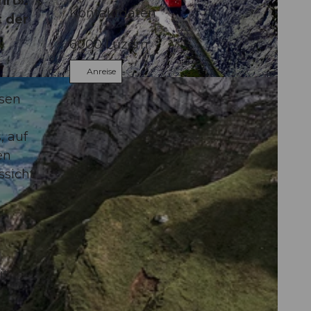
hrt».
Kontaktdaten
t der
6000
Luzern
Anreise
ur switzerland
isen
, auf
en
ssicht
it