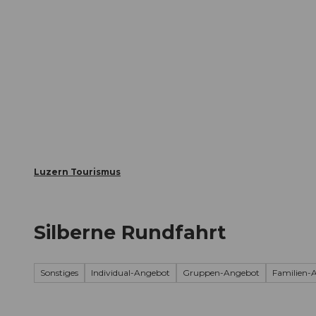
Z
ungen
Webcams
Gästekarte
u
m
Die Stadt
Die Erlebnisregion
I
n
h
a
l
t
Luzern Tourismus
Silberne Rundfahrt
Sonstiges
Individual-Angebot
Gruppen-Angebot
Familien-