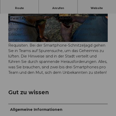
Lösen Sie den kniffligen Diamantenraub in
Route
Anrufen
Website
Luzern! Rätsel, Technik und mysteriöse Personen
erwarten Sie. Perfekt für Abenteuerlustige!
© SwissLocalTravel GmbH |
CC-BY-NC-ND
© SwissLocalTravel GmbH |
CC-BY-NC-ND
In Luzern ist ein spektakulärer Diamantenraub
geschehen, doch die Täter bleiben unauffindbar.
Erleben Sie ein packendes Abenteuer voller Rätsel,
geheimnisvoller Personen und einzigartiger
© SwissLocalTravel GmbH |
CC-BY-NC-ND
Requisiten. Bei der Smartphone-Schnitzeljagd gehen
Sie in Teams auf Spurensuche, um das Geheimnis zu
lüften. Die Hinweise sind in der Stadt verteilt und
führen Sie durch spannende Herausforderungen. Alles,
was Sie brauchen, sind zwei bis drei Smartphones pro
Team und den Mut, sich dem Unbekannten zu stellen!
Gut zu wissen
Allgemeine Informationen