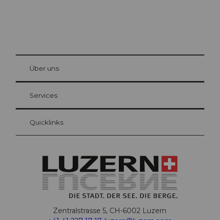
© Be
at Bre
chbü
hl
Über uns
Gästekarte Luzern
Ihre Vorteile als Übernachtungsgast
Services
Quicklinks
Zentralstrasse 5, CH-6002 Luzern