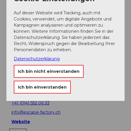
Auf dieser Website wird Tracking, auch mit
Teilnahme-Informationen
Cookies, verwendet, um digitale Angebote und
Kampagnen analysieren und optimieren zu
Anzahl Teilnehmer (minimal): 16
können. Weitere Informationen finden Sie in der
Datenschutzerklärung. Sie haben jederzeit das
Anzahl Teilnehmer (maximal): 80
Recht, Widerspruch gegen die Bearbeitung Ihrer
Personendaten zu erheben.
Ansprechpartner:in
Datenschutzerklärung
SwissLocalTravel GmbH
Ich bin nicht einverstanden
Kontaktdaten
Ich bin einverstanden
SwissLocalTravel GmbH
6210
Sursee
+41 (0)41 552 06 33
info@escape-factory.ch
Website