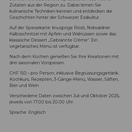
Zutaten aus der Region zu. Dabei lernen Sie
4
4
kulinarische Techniken kennen und entdecken die
e
9
Geschichten hinter der Schweizer Esskultur.
5
d
8
a
Auf der Speisekarte: knusprige Rösti, Nidwaldner
-
-
Kalbsschnitzel mit Äpfeln und Walnüssen sowie das
8
8
klassische Dessert „Gebrannte Crème“. Ein
1
6
vegetarisches Menü ist verfügbar.
6
7
4
f
Nach dem Kochen genießen Sie Ihre Kreationen mit
-
-
drei saisonalen Vorspeisen.
b
b
CHF 150.– pro Person, inklusive Begrüssungsgetränk,
5
a
Kochkurs, Rezepten, 3-Gänge-Menü, Wasser, Säften,
b
e
Bier und Wein.
1
4
b
9
Verschiedene Daten zwischen Juli und Oktober 2026,
b
7
jeweils von 17.00 bis 20.00 Uhr.
3
2
0
6
Sprache: Englisch
9
8
d
8
8
a