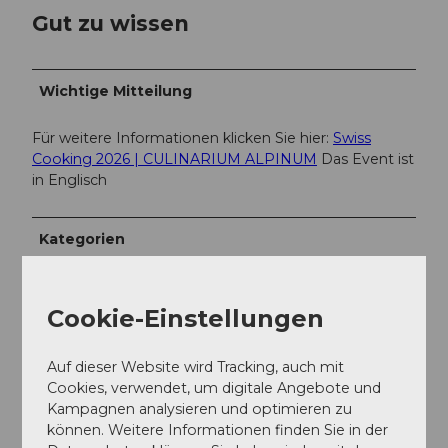
4
e
Gut zu wissen
.
.
j
j
p
p
Wichtige Mitteilung
g
g
Für weitere Informationen klicken Sie hier:
Swiss
Cooking 2026 | CULINARIUM ALPINUM
Das Event ist
in Englisch
Kategorien
Fest
Cookie-Einstellungen
Kulinarik
Auf dieser Website wird Tracking, auch mit
Cookies, verwendet, um digitale Angebote und
Freizeit
Kampagnen analysieren und optimieren zu
können. Weitere Informationen finden Sie in der
Exkursion