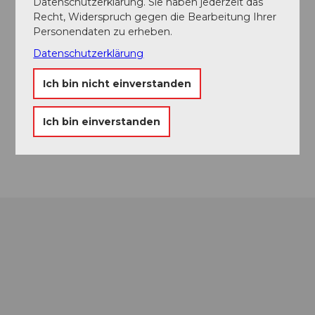
Datenschutzerklärung. Sie haben jederzeit das
Recht, Widerspruch gegen die Bearbeitung Ihrer
Anreise und Parken
Personendaten zu erheben.
Culinarium Alpinum
Datenschutzerklärung
Kontaktdaten
Ich bin nicht einverstanden
Mürgstrasse 18
6370
Stans
Ich bin einverstanden
Anreise