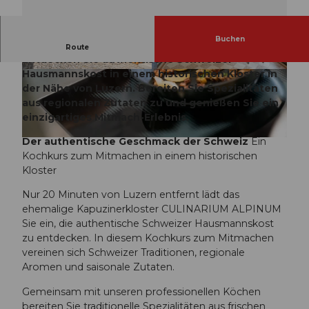
Buchen
Der authentische Geschmack der Schweiz
Route
Entdecken Sie authentische Schweizer
Hausmannskost in einem historischen Kloster in
M
M
der Nähe von Luzern. Bereiten Sie Spezialitäten
A
A
aus regionalen Zutaten zu und genießen Sie ein
-
-
einzigartiges Mitmach-Erlebnis.
0
0
7
2
Der authentische Geschmack der Schweiz
Ein
© Timo Schwach, DEMAMI GmbH - Timo Schwach Photo
e
4
Kochkurs zum Mitmachen in einem historischen
e
a
Kloster
d
9
4
1
Nur 20 Minuten von Luzern entfernt lädt das
4
6
ehemalige Kapuzinerkloster CULINARIUM ALPINUM
8
e
Sie ein, die authentische Schweizer Hausmannskost
-
-
zu entdecken. In diesem Kochkurs zum Mitmachen
0
7
vereinen sich Schweizer Traditionen, regionale
8
4
Aromen und saisonale Zutaten.
a
4
Gemeinsam mit unseren professionellen Köchen
1
1
bereiten Sie traditionelle Spezialitäten aus frischen
-
-