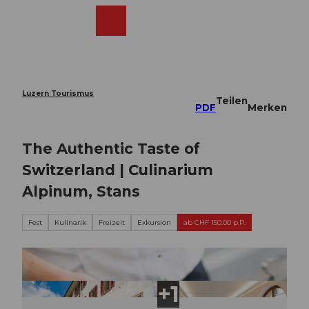
Z
u
Webcams
Merkzettel
Suche
Menü
Shop
m
I
n
h
a
Luzern Tourismus
Teilen
l
PDF
Merken
t
The Authentic Taste of
Switzerland | Culinarium
Alpinum, Stans
Fest
Kulinarik
Freizeit
Exkursion
ab CHF 150.00 p.P.