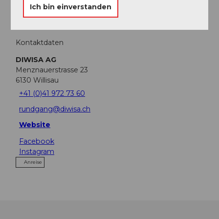
Ich bin einverstanden
Anzahl Teilnehmer (maximal): 24
Kontaktdaten
DIWISA AG
Menznauerstrasse 23
6130
Willisau
+41 (0)41 972 73 60
rundgang@diwisa.ch
Website
Facebook
Instagram
Anreise