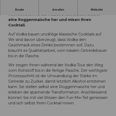
Während der Vodka-Tour erleben Sie den Weg
Route
Anrufen
Website
vom Rohstoff in die Flasche. Sie stellen selber
eine Roggenmaische her und mixen Ihren
Cocktail.
Auf Vodka bauen unzählige klassische Cocktails auf.
Wir sind davon überzeugt, dass Vodka den
Geschmack eines Drinks bestimmen soll. Dazu
braucht es Qualitätsarbeit, vom lokalen Getreidebauer
bis in die Flasche.
Wir zeigen Ihnen während der Vodka-Tour den Weg
vom Rohstoff bis in die fertige Flasche. Der wichtigste
Prozessschritt ist die Umwandlung der Stärke im
Getreide zu Zucker, damit letztlich Alkohol entstehen
kann. Sie stellen selbst eine Roggenmaische her und
erleben die spannende Transformation. Anschliessend
können Sie mit viel Wissen den Fun-Mix-Teil geniessen
und sich selbst Ihren Cocktail mixen.