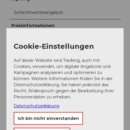
Schlechtwetterangebot
Preisinformationen
Bis 8 Personen pauschal CHF 800.00
für jede weitere Person CHF 80.00
Cookie-Einstellungen
Social Media
Auf dieser Website wird Tracking, auch mit
Facebook
Cookies, verwendet, um digitale Angebote und
Instagram
Kampagnen analysieren und optimieren zu
können. Weitere Informationen finden Sie in der
Leistungen
Datenschutzerklärung. Sie haben jederzeit das
Recht, Widerspruch gegen die Bearbeitung Ihrer
Im Preis inbegriffen: Geführte Tour, Vodka Workshop,
Personendaten zu erheben.
Degustation verschiedener Vodkas begleitet von
passenden Spezialitäten, kleine Rezeptbroschüre,
Datenschutzerklärung
eine 5cl Flasche Xellent Vodka.
Ich bin nicht einverstanden
Teilnahme-Informationen