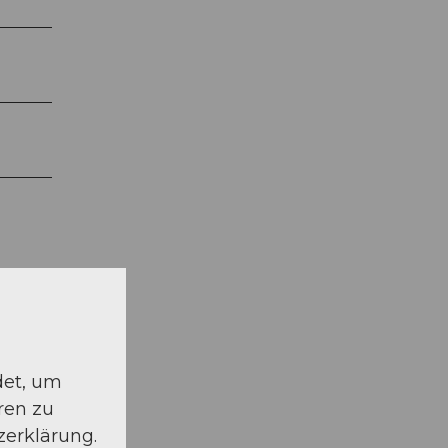
det, um
ren zu
schauen
zerklärung.