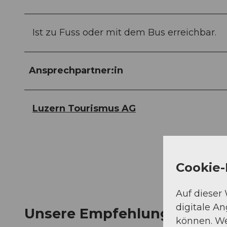
Ist zu Fuss oder mit dem Bus erreichbar.
Ansprechpartner:in
Luzern Tourismus AG
Cookie-
Auf dieser
digitale A
Unsere Empfehlung
können. We