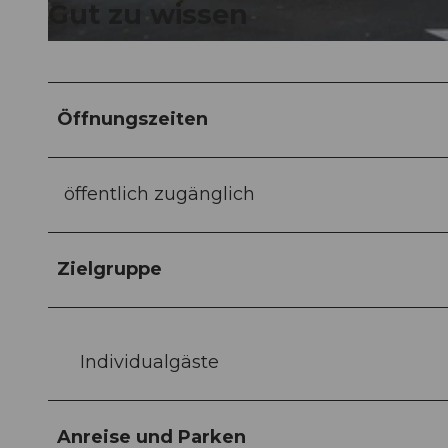
Gut zu wissen
© Tamara Stalder | Luzern Tourismus |
CC-BY-ND
Öffnungszeiten
öffentlich zugänglich
Zielgruppe
Individualgäste
Anreise und Parken