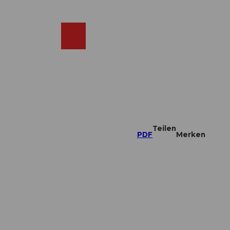
DE
ebcams
Merkzettel
Suche
Shop
Teilen
PDF
Merken