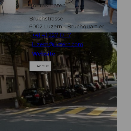
n
Kontaktdaten
Bruchstrasse
6002
Luzern
- Bruchquartier
+41 41 227 17 17
rte,
luzern@luzern.com
Website
Anreise
.