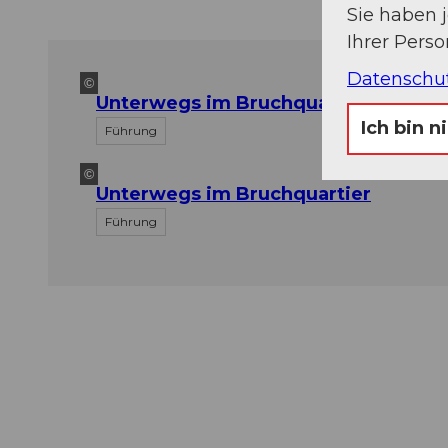
Sie haben 
Ihrer Pers
Datenschu
©
Unterwegs im Bruchquartier
Ich bin n
Führung
©
Unterwegs im Bruchquartier
Führung