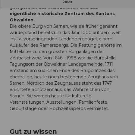
Die Burg Landenberg, über dem Dorf Sarnen
Route
gelegen, ist das Wahrzeichen und das
eigentliche historische Zentrum des Kantons
Obwalden.
Die obere Burg von Sarnen, wie sie früher genannt
wurde, stand bereits um das Jahr 1000 auf dem weit
ins Tal vorspringenden Landenberghügel, einem
Ausläufer des Ramersbergs. Die Festung gehörte im
Mittelalter zu den grössten Burganlagen der
Zentralschweiz. Von 1646 - 1998 war die Burgstelle
Tagungsort der Obwaldner Landsgemeinde. 1711
entstand am südlichen Ende des Brugplatzes das
ehemalige, heute noch bestehende Zeughaus von
Sarnen. Nördlich des Zeughauses steht das 1747
errichtete Schützenhaus, das Wahrzeichen von
Sarnen. Sie werden heute für kulturelle
Veranstaltungen, Ausstellungen, Familienfeste,
Geburtstage oder Hochzeitsapéros vermietet.
Gut zu wissen