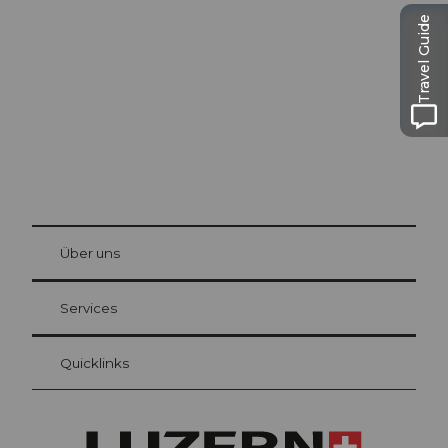
Luzern
Travel Guide
Die Stadt. Der See. Die Berge.
© Be
at Bre
chbü
hl
Über uns
Gästekarte Luzern
Ihre Vorteile als Übernachtungsgast
Services
Quicklinks