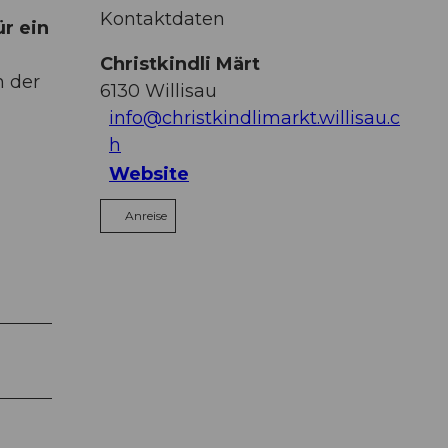
Kontaktdaten
r ein
Christkindli Märt
n der
6130
Willisau
info@christkindlimarkt.willisau.c
h
Website
Anreise