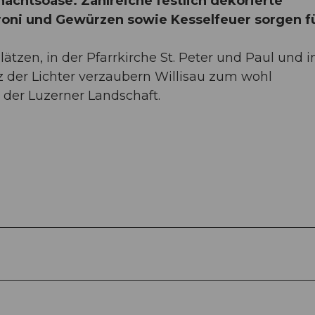
achtsoase. Zahlreiche festlich dekorierte
roni und Gewürzen sowie Kesselfeuer sorgen fü
ätzen, in der Pfarrkirche St. Peter und Paul und i
nz der Lichter verzaubern Willisau zum wohl
der Luzerner Landschaft.