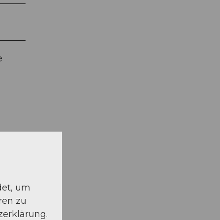
e
schauen
det, um
ren zu
zerklärung.