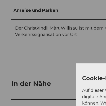
Anreise und Parken
Der Christkindli Märt Willisau ist mit dem
Verkehrssignalisation vor Ort.
Cookie-
In der Nähe
Auf dieser
digitale A
können. We