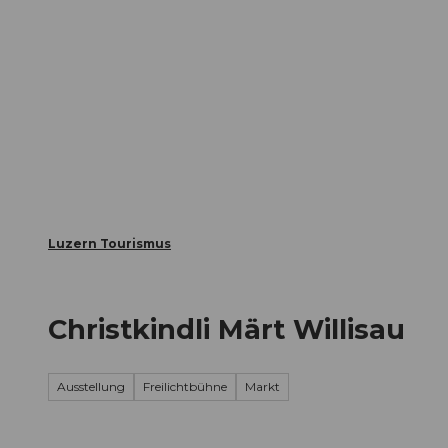
Z
ungen
Webcams
Gästekarte
u
m
Die Stadt
Die Erlebnisregion
I
n
h
a
l
t
Luzern Tourismus
Christkindli Märt Willisau
Ausstellung
Freilichtbühne
Markt