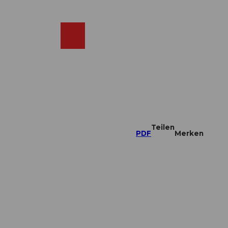
DE
ebcams
Merkzettel
Suche
Shop
Teilen
PDF
Merken