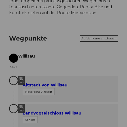
(oder umgekehrt) auf ausgesuchten Wegen durch
touristisch interessante Gegenden. Rent a Bike und
Eurotrek bieten auf der Route Mietvelos an.
Wegpunkte
Auf der Karte anschauen
Willisau
Start
Start
CC-
BY-
ND
Altstadt von Willisau
Historische Altstadt
CC-
BY-
ND
Landvogteischloss Willisau
Schloss