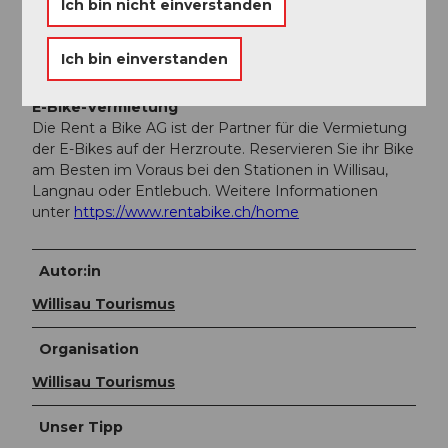
Ich bin nicht einverstanden
Mit dem Zug nach Willisau
Ich bin einverstanden
Weitere Infos / Links
E-Bike-Vermietung
Die Rent a Bike AG ist der Partner für die Vermietung
der E-Bikes auf der Herzroute. Reservieren Sie ihr Bike
am Besten im Voraus bei den Stationen in Willisau,
Langnau oder Entlebuch. Weitere Informationen
unter
https://www.rentabike.ch/home
Autor:in
Willisau Tourismus
Organisation
Willisau Tourismus
Unser Tipp