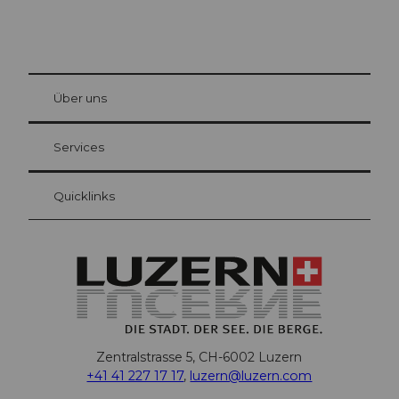
© Be
at Bre
chbü
hl
Über uns
Gästekarte Luzern
Ihre Vorteile als Übernachtungsgast
Services
Quicklinks
Zentralstrasse 5, CH-6002 Luzern
+41 41 227 17 17
,
luzern@luzern.com