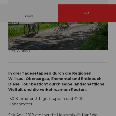
GPX
Route
12:50 h
150,51 km
© Willisau Tourismus, Willisau Tourismus
© Willisau Tourismus, Willisau Tourismus
3.583 m
3.583 m
554 m
1.210 m
656 m
Start: Willisau
Ziel: Willisau
© Willisau Tourismus, Willisau Tourismus
In drei Tagesetappen durch die Regionen
Willisau, Oberaargau, Emmental und Entlebuch.
Diese Tour besticht durch seine landschaftliche
Vielfalt und die verkehrsarmen Routen.
150 Kilometer, 3 Tagesetappen und 4200
Höhenmeter
Seit April 2018 ergänzt die Herzschlaufe Napf die