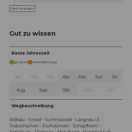
Mehr anzeigen
Gut zu wissen
Beste Jahreszeit
geeignet
wetterabhängig
Jan
Feb
Mär
Apr
Mai
Jun
Jul
Aug
Sep
Okt
Nov
Dez
Wegbeschreibung
Willisau - Eriswil - Summiswald - Langnau i.E. -
Trubschachen - Escholzmatt - Schüpfheim -