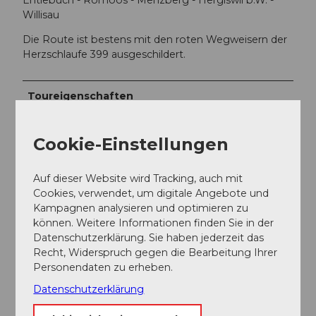
Entlebuch - Romoos - Menzberg - Hergiswil b.W. -
Willisau
Die Route ist bestens mit den roten Wegweisern der
Herzschlaufe 399 ausgeschildert.
Toureigenschaften
Einkehrmöglichkeit
Cookie-Einstellungen
Rundweg
Auf dieser Website wird Tracking, auch mit
Cookies, verwendet, um digitale Angebote und
Anreise und Parken
Kampagnen analysieren und optimieren zu
Anfahrt
können. Weitere Informationen finden Sie in der
Auf der A2 Ausfahrt Dagmersellen oder Sursee
Datenschutzerklärung. Sie haben jederzeit das
Recht, Widerspruch gegen die Bearbeitung Ihrer
Parken
Personendaten zu erheben.
Kostenpflichtige Parkplätze sind genügend
vorhanden.
Datenschutzerklärung
Öffentliche Verkehrsmittel