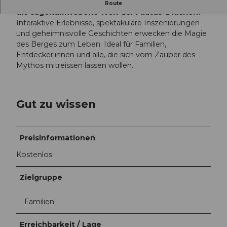
Die Dragon World auf Pilatus Kulm entführt Sie in
Route
die sagenumwobene Welt der Pilatus-Drachen.
Interaktive Erlebnisse, spektakuläre Inszenierungen
und geheimnisvolle Geschichten erwecken die Magie
des Berges zum Leben. Ideal für Familien,
Entdecker:innen und alle, die sich vom Zauber des
Mythos mitreissen lassen wollen.
Gut zu wissen
Preisinformationen
Kostenlos
Zielgruppe
Familien
Erreichbarkeit / Lage