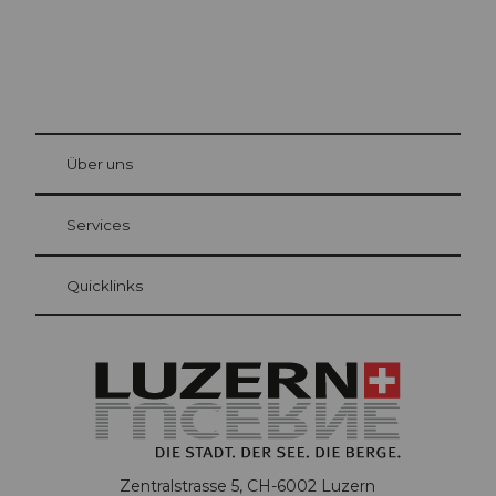
© Be
at Bre
chbü
hl
Über uns
Gästekarte Luzern
Ihre Vorteile als Übernachtungsgast
Services
Quicklinks
Zentralstrasse 5, CH-6002 Luzern