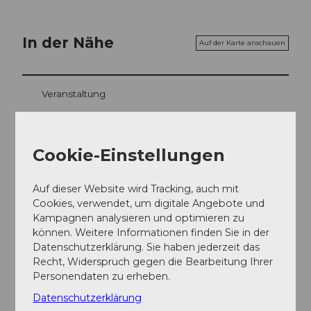
In der Nähe
Auf der Karte anschauen
Veranstaltung
Touren
Cookie-Einstellungen
Webcams
Auf dieser Website wird Tracking, auch mit
Cookies, verwendet, um digitale Angebote und
Kampagnen analysieren und optimieren zu
Kontaktdaten
können. Weitere Informationen finden Sie in der
Datenschutzerklärung. Sie haben jederzeit das
Pilatus Kulm
Recht, Widerspruch gegen die Bearbeitung Ihrer
6010
Pilatus Kulm
Personendaten zu erheben.
Facebook
Datenschutzerklärung
Instagram