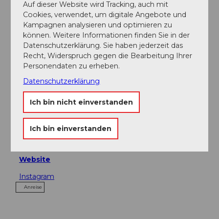
Auf dieser Website wird Tracking, auch mit
Cookies, verwendet, um digitale Angebote und
Kampagnen analysieren und optimieren zu
Veranstaltung
können. Weitere Informationen finden Sie in der
Datenschutzerklärung. Sie haben jederzeit das
Recht, Widerspruch gegen die Bearbeitung Ihrer
Touren
Personendaten zu erheben.
Datenschutzerklärung
Ich bin nicht einverstanden
Kontaktdaten
SchlossOperSeetal
Ich bin einverstanden
5707
Seengen
info@schlossoperseetal.ch
Website
Instagram
Anreise