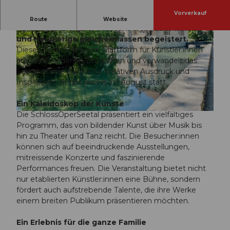
Vorverkauf
Die SchlossOperSeetal ist ein einzigartiges
Route
Website
kulturelles Ereignis, das Kunstliebhaber:innen
und Neugierige gleichermassen begeistert.
Dieses Fest bietet eine Plattform für Künstler:innen
aus verschiedenen Disziplinen und verwandelt das
Seetal in eine Bühne für kreativen Ausdruck und
Inspiration. findet jeweils im August statt.
© Museum Aargau / Thomas Moor |
CC-BY
Ein Kaleidoskop der Künste
Die SchlossOperSeetal präsentiert ein vielfältiges
© Seetal Tourismus, Wilhelmina - Fest der Künste |
CC-BY
Programm, das von bildender Kunst über Musik bis
hin zu Theater und Tanz reicht. Die Besucher:innen
können sich auf beeindruckende Ausstellungen,
mitreissende Konzerte und faszinierende
Performances freuen. Die Veranstaltung bietet nicht
nur etablierten Künstler:innen eine Bühne, sondern
fördert auch aufstrebende Talente, die ihre Werke
einem breiten Publikum präsentieren möchten.
Ein Erlebnis für die ganze Familie