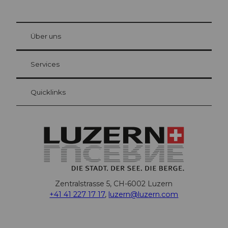
© Be
at Bre
chbü
hl
Über uns
Gästekarte Luzern
Ihre Vorteile als Übernachtungsgast
Services
Quicklinks
Zentralstrasse 5, CH-6002 Luzern
+41 41 227 17 17
,
luzern@luzern.com
F
X
Y
I
T
T
P
L
W
T