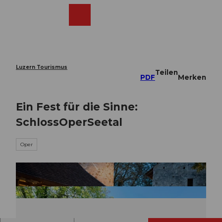
Z
u
Webcams
Merkzettel
Suche
Menü
Shop
m
I
n
h
a
Luzern Tourismus
Teilen
l
PDF
Merken
t
Ein Fest für die Sinne:
SchlossOperSeetal
Oper