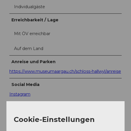
Individualgäste
Erreichbarkeit / Lage
Mit ÖV erreichbar
Auf dem Land
Anreise und Parken
https://www.museumaargau.ch/schloss-hallwyl/anreise
Social Media
Instagram
Cookie-Einstellungen
In der Nähe
Auf der Karte anschauen