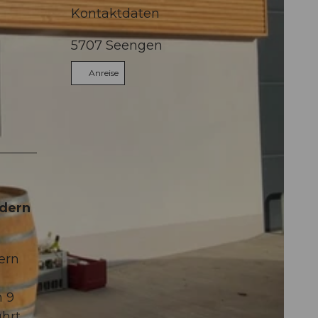
Kontaktdaten
5707
Seengen
Anreise
ndern
ern
n 9
ührt