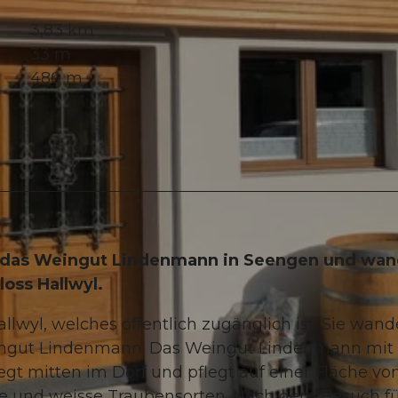
3,83 km
33 m
480 m
 das Weingut Lindenmann in Seengen und wa
oss Hallwyl.
lwyl, welches öffentlich zugänglich ist. Sie wand
eingut Lindenmann. Das Weingut Lindenmann mit
egt mitten im Dorf und pflegt auf einer Fläche vo
ote und weisse Traubensorten. Nach dem Besuch f