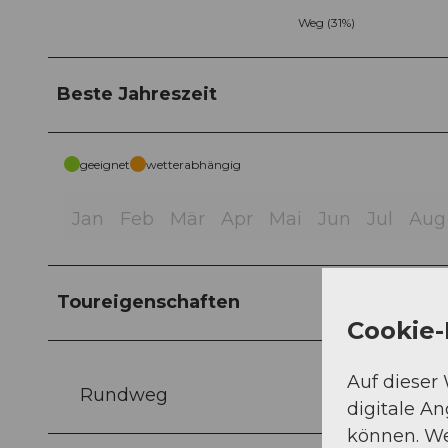
Weg (31%)
Beste Jahreszeit
geeignet
wetterabhängig
Jan
Feb
Mär
Apr
Mai
Jun
Jul
Aug
Toureigenschaften
Cookie-
Auf dieser
Rundweg
digitale A
können. We