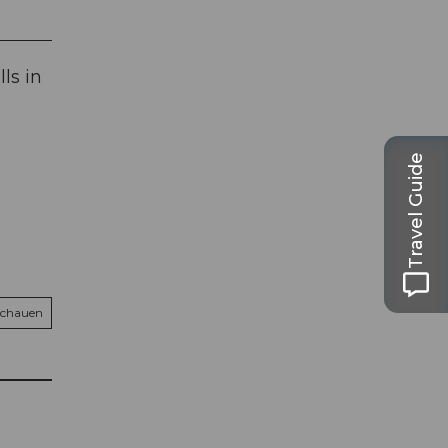
ls in
Travel Guide
schauen