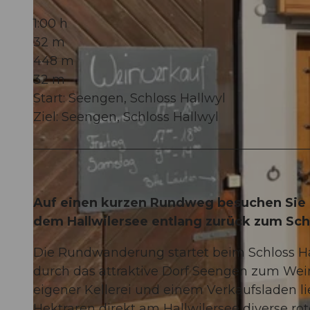
1:00 h
32 m
448 m
32 m
Start: Seengen, Schloss Hallwyl
Ziel: Seengen, Schloss Hallwyl
Auf einen kurzen Rundweg besuchen Sie
dem Hallwilersee entlang zurück zum Schl
Die Rundwanderung startet beim Schloss Hal
durch das attraktive Dorf Seengen zum W
eigener Kellerei und einem Verkaufsladen li
Hektraren direkt am Hallwilersee diverse r