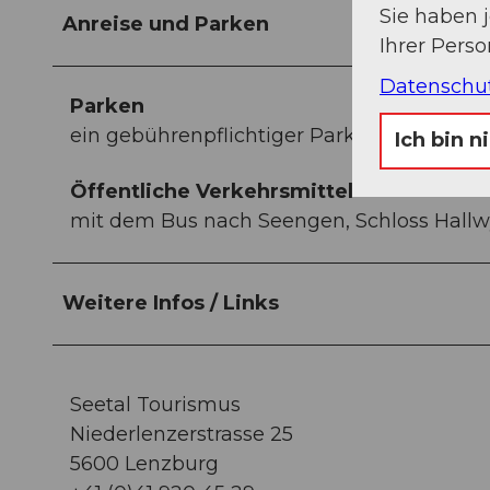
Sie haben 
Anreise und Parken
Ihrer Pers
Datenschu
Parken
ein gebührenpflichtiger Parkplatz befinde
Ich bin n
Öffentliche Verkehrsmittel
mit dem Bus nach Seengen, Schloss Hallw
Weitere Infos / Links
Seetal Tourismus
Niederlenzerstrasse 25
5600 Lenzburg