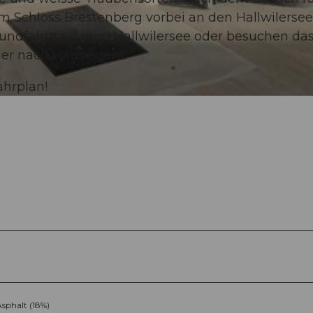
Schloss Brestenberg vorbei an den Hallwilersee.
rundfahrt auf dem Hallwilersee oder besuchen da
der nach Hause geht.
ahrplan!
sphalt (18%)