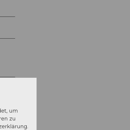
det, um
ren zu
zerklärung.