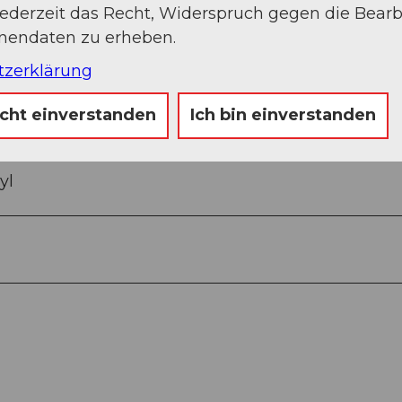
jederzeit das Recht, Widerspruch gegen die Bear
onendaten zu erheben.
tzerklärung
t sich beim Schloss Hallwyl
icht einverstanden
Ich bin einverstanden
yl