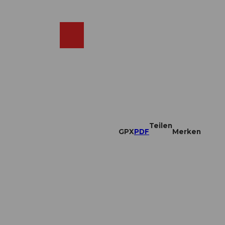
DE
ebcams
Merkzettel
Suche
Shop
Teilen
GPX
PDF
Merken