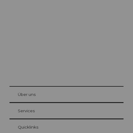
Ausflugstipps in
Luzern
Die Stadt. Der See. Die Berge.
© Be
at Bre
chbü
hl
Über uns
Gästekarte Luzern
Ihre Vorteile als Übernachtungsgast
Services
Quicklinks