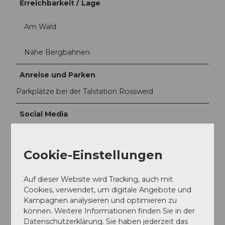
Erreichbarkeit / Lage
Am Wald
Nähe Bergbahnen
Anreise und Parken
Parkplätze bei der Talstation Rossweid
Social Media
Facebook
Instagram
YouTube
Cookie-Einstellungen
LinkedIn
Auf dieser Website wird Tracking, auch mit
Ansprechpartner:in
Cookies, verwendet, um digitale Angebote und
Kampagnen analysieren und optimieren zu
Stefan Ryser
können. Weitere Informationen finden Sie in der
Datenschutzerklärung. Sie haben jederzeit das