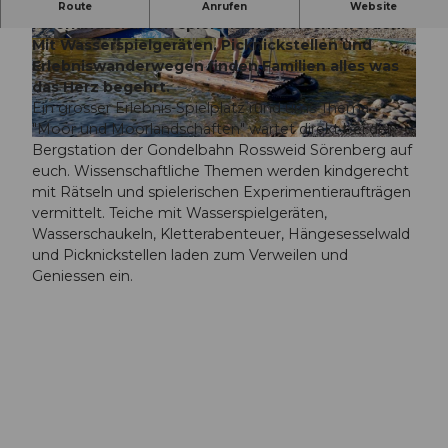
Im Mooraculum auf der Rossweid kann das Thema
Route
Anrufen
Website
Moorlandschaften spielerisch erforscht werden.
Mit Wasserspielgeräten, Picknickstellen und
© Sörenberg Tourismus, BEAT BRECHBUEHL
© Sörenberg Tourismus, BEAT BRECHBUEHL
|
CC-BY-NC-ND
|
CC-BY-NC-ND
Erlebniswanderwegen finden Familien alles was
das Herz begehrt.
Ein grosser Erlebnis-Spielplatz rund ums Thema
"Moor und Moorlandschaften" wartet direkt bei der
© Sörenberg Tourismus, BEAT BRECHBUEHL |
CC-BY-NC-ND
Bergstation der Gondelbahn Rossweid Sörenberg auf
euch. Wissenschaftliche Themen werden kindgerecht
mit Rätseln und spielerischen Experimentieraufträgen
vermittelt. Teiche mit Wasserspielgeräten,
Wasserschaukeln, Kletterabenteuer, Hängesesselwald
und Picknickstellen laden zum Verweilen und
Geniessen ein.