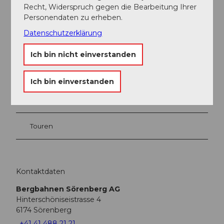
Recht, Widerspruch gegen die Bearbeitung Ihrer
Personendaten zu erheben.
Datenschutzerklärung
In der Nähe
Auf der Karte anschauen
Ich bin nicht einverstanden
Veranstaltung
Ich bin einverstanden
Sehenswertes
Touren
Kontaktdaten
Bergbahnen Sörenberg AG
Hinterschöniseistrasse 4
6174
Sörenberg
+41 41 488 21 21