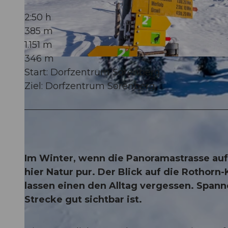
2:50 h
385 m
1.151 m
346 m
© Roger Lustenberger Fotografie, UNESCO Biosphäre Entlebuch
Start: Dorfzentrum Sörenberg
Ziel: Dorfzentrum Sörenberg
Im Winter, wenn die Panoramastrasse auf
hier Natur pur. Der Blick auf die Rothor
lassen einen den Alltag vergessen. Spann
Strecke gut sichtbar ist.