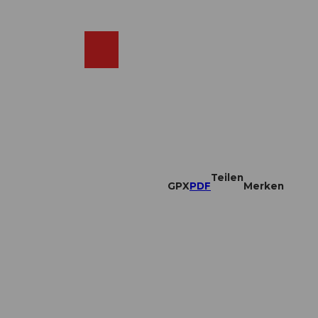
DE
ebcams
Merkzettel
Suche
Shop
Teilen
GPX
PDF
Merken