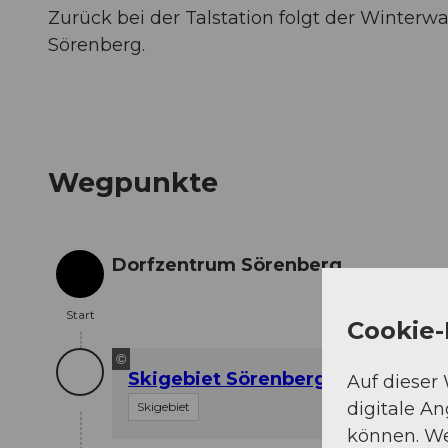
Zurück bei der Talstation folgt der Winte
Sörenberg.
Wegpunkte
Dorfzentrum Sörenberg
Start
Start
Cookie-
©
Skigebiet Sörenberg
Auf dieser
digitale A
Skigebiet
können. We