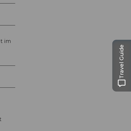
it im
Travel Guide
t