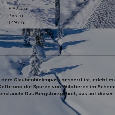
9,62 km
385 m
1.497 m
© Roger Lustenberger Fotografie, UNESCO Biosphäre E
 dem Glaubenbielenpass gesperrt ist, erlebt m
n-Kette und die Spuren von Wildtieren im Schne
end auch: Das Bergsturzgebiet, das auf dieser