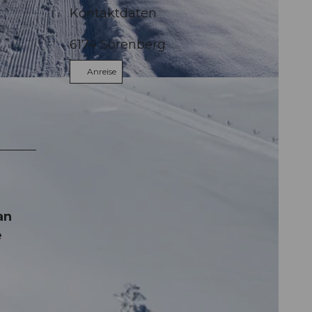
Kontaktdaten
6174
Sörenberg
Anreise
ntlebuch
an
e