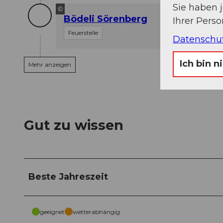
Sie haben 
©
Bödeli Sörenberg
Ihrer Pers
Feuerstelle
Datenschu
Ich bin n
Mehr anzeigen
Gut zu wissen
Beste Jahreszeit
geeignet
wetterabhängig