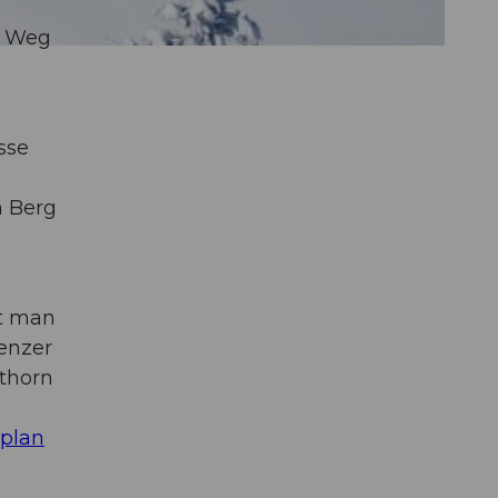
r Weg
sse
n Berg
gt man
enzer
othorn
rplan