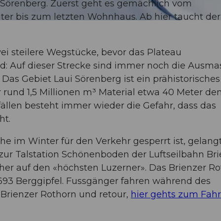
 Sörenberg. Zuerst geht es gemächlich vom
er bis zum letzten Wohnhaus. Ab hier taucht de
i steilere Wegstücke, bevor das Plateau
d: Auf dieser Strecke sind immer noch die Ausma
Das Gebiet Laui Sörenberg ist ein prähistorisches
r rund 1,5 Millionen m³ Material etwa 40 Meter de
fällen besteht immer wieder die Gefahr, dass das
ht.
he im Winter für den Verkehr gesperrt ist, gelan
ur Talstation Schönenboden der Luftseilbahn Bri
echer auf den «höchsten Luzerner». Das Brienzer R
 693 Berggipfel. Fussgänger fahren während des
s Brienzer Rothorn und retour,
hier gehts zum Fah