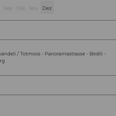
Sep
Okt
Nov
Dez
ändeli / Totmoos - Panoramastrasse - Bödili -
erg