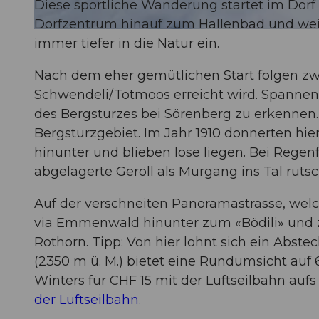
Diese sportliche Wanderung startet im Dorf
Dorfzentrum hinauf zum Hallenbad und weit
© Roger Lustenberger Fotografie, UNESCO Biosphäre Entlebuch
immer tiefer in die Natur ein.
Nach dem eher gemütlichen Start folgen zwe
Schwendeli/Totmoos erreicht wird. Spannen
des Bergsturzes bei Sörenberg zu erkennen. 
Bergsturzgebiet. Im Jahr 1910 donnerten hie
hinunter und blieben lose liegen. Bei Regen
abgelagerte Geröll als Murgang ins Tal rutsc
Auf der verschneiten Panoramastrasse, welc
via Emmenwald hinunter zum «Bödili» und z
Rothorn. Tipp: Von hier lohnt sich ein Abst
(2350 m ü. M.) bietet eine Rundumsicht auf
Winters für CHF 15 mit der Luftseilbahn auf
der Luftseilbahn.