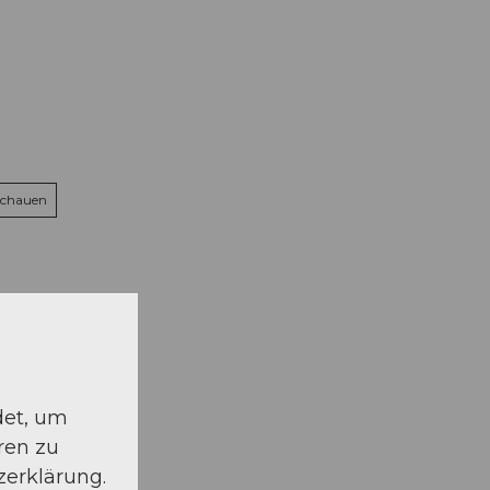
schauen
det, um
ren zu
zerklärung.