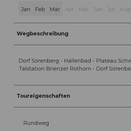
Jan
Feb
Mär
Apr
Mai
Jun
Jul
Aug
Wegbeschreibung
Dorf Sörenberg - Hallenbad - Plateau Schw
Talstation Brienzer Rothorn - Dorf Sörenb
Toureigenschaften
Rundweg