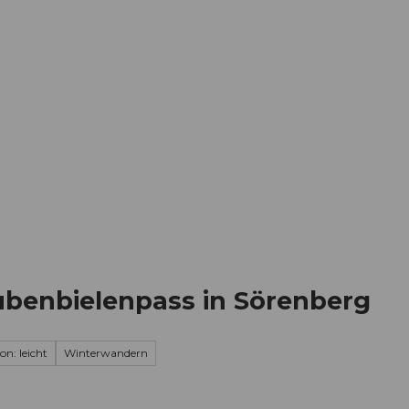
Informieren
Buchen
Business
W
benbielenpass in Sörenberg
on: leicht
Winterwandern