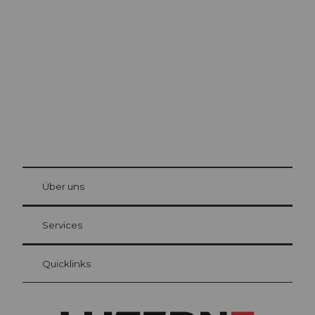
Ausflugstipps in
Luzern
Die Stadt. Der See. Die Berge.
© Be
at Bre
chbü
hl
Über uns
Gästekarte Luzern
Ihre Vorteile als Übernachtungsgast
Services
Quicklinks