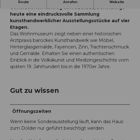
Das Haus zum Dolder, einst über drei
Route
Anrufen
Website
Generationen hinweg ein Arzthaus, beherbergt
heute eine eindrucksvolle Sammlung
kunsthandwerklicher Ausstellungsstücke auf vier
Etagen.
Das Wohnmuseum zeigt neben einer historischen
Arztpraxis barockes Kunsthandwerk wie Möbel,
Hinterglasgemälde, Fayencen, Zinn, Trachtenschmuck
und Gemälde. Erhalten Sie einen authentischen
Einblick in die Volkskunst und Medizingeschichte vom
späten 19. Jahrhundert bis in die 1970er Jahre.
Gut zu wissen
Öffnungszeiten
Wenn keine Sonderausstellung läuft, kann das Haus
zum Dolder nur geführt besichtigt werden.