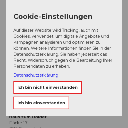
Cookie-Einstellungen
In der Nähe
Auf der Karte anschauen
Auf dieser Website wird Tracking, auch mit
Cookies, verwendet, um digitale Angebote und
Kampagnen analysieren und optimieren zu
können. Weitere Informationen finden Sie in der
Veranstaltung
Datenschutzerklärung. Sie haben jederzeit das
Recht, Widerspruch gegen die Bearbeitung Ihrer
Sehenswertes
Personendaten zu erheben.
Datenschutzerklärung
Touren
Ich bin nicht einverstanden
Ich bin einverstanden
Kontaktdaten
Haus zum Dolder
Fläcke 17