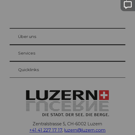
© Be
at Bre
chbü
hl
Über uns
Gästekarte Luzern
Ihre Vorteile als Übernachtungsgast
Services
Quicklinks
Zentralstrasse 5, CH-6002 Luzern
+41 41 227 17 17
,
luzern@luzern.com