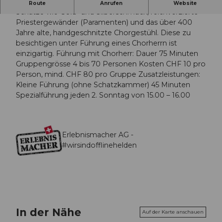
Im Stift St. Michael schlummern enorme kulturelle
Route
Anrufen
Website
Schätze wie Gold- und Silberschmuck, reichverzierte
Priestergewänder (Paramenten) und das über 400
Jahre alte, handgeschnitzte Chorgestühl. Diese zu
besichtigen unter Führung eines Chorherrn ist
einzigartig. Führung mit Chorherr: Dauer 75 Minuten
Gruppengrösse 4 bis 70 Personen Kosten CHF 10 pro
Person, mind. CHF 80 pro Gruppe Zusatzleistungen:
Kleine Führung (ohne Schatzkammer) 45 Minuten
Spezialführung jeden 2. Sonntag von 15.00 – 16.00
Erlebnismacher AG -
#wirsindofflinehelden
In der Nähe
Auf der Karte anschauen