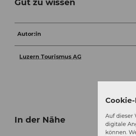
Gut zu wissen
Autor:in
Luzern Tourismus AG
Cookie-
Auf dieser
In der Nähe
digitale A
können. We