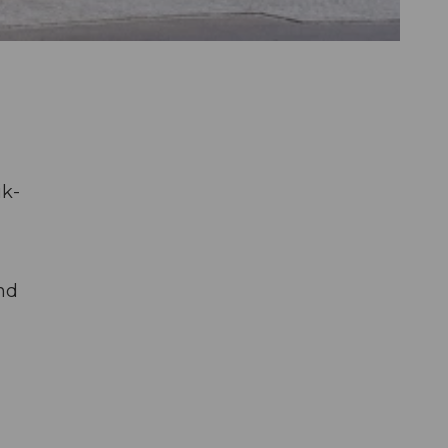
ik-
nd