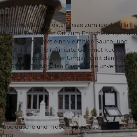
is.
 am Ufer des Vierwaldstättersee zum idealen Halt a
se in der Region. Ein Ort zum Entschleunigen un
© Hotel Rössli Gourmet & Spa, Hotel Rössli Gourmet &
A-Bereich bietet eine vielfältige Sauna- und
ngebot durch eine raffinierte Gourmet Küche im
reich, ein respektvoller Umgang mit den Ressou
tel Rössli. So wird den Gästen eine unvergesslic
Weggis Vitznau Rigi geboten.
 Kübeldusche und Tropen­regendusche
ährig)