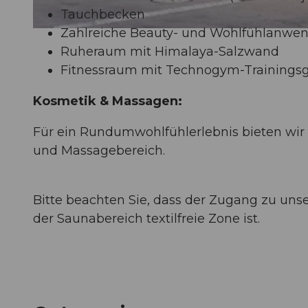
Tauchbecken
Zahlreiche Beauty- und Wohlfühl­anw
© Hotel Rössli Gourmet & Spa, Hotel Rössli Gourmet & Spa |
CC-BY
Ruheraum mit Himalaya-Salzwand
Fitnessraum mit Technogym-Trainingsg
Kosmetik & Massagen:
Für ein Rundumwohlfühlerlebnis bieten wir
und Massagebereich.
Bitte beachten Sie, dass der Zugang zu unse
der Saunabereich textilfreie Zone ist.