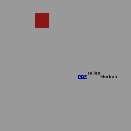
DE
ebcams
Merkzettel
Suche
Shop
Teilen
PDF
Merken