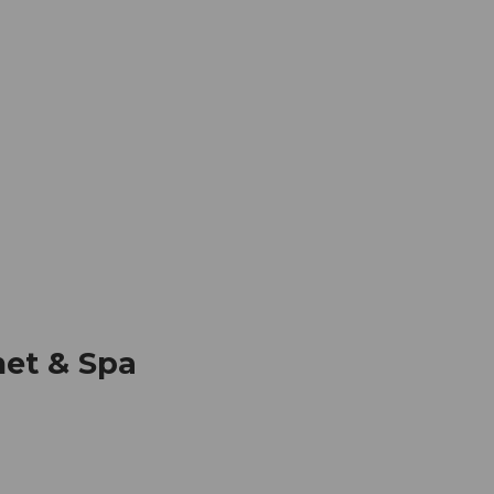
Informieren
Buchen
Business
W
met & Spa