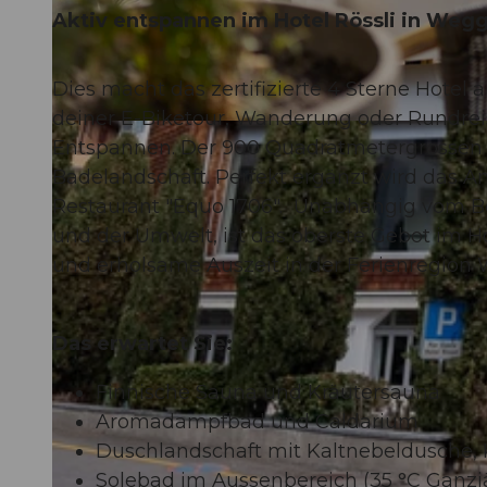
Aktiv entspannen im Hotel Rössli in Wegg
Dies macht das zertifizierte 4 Sterne Hotel
deiner E-Biketour, Wanderung oder Rundrei
© Hotel Rössli Gourmet & Spa, Hotel Rössli Gourmet & Spa |
CC-BY
Entspannen. Der 900 Quadratmetergrossen SP
Badelandschaft. Perfekt ergänzt wird das A
Restaurant "Equo 1706". Unabhängig vom Be
und der Umwelt, ist das oberste Gebot im Ho
und erholsame Auszeit in der Ferienregion 
Das erwartet Sie:
Finnische Sauna und Kräutersauna
Aromadampfbad und Caldarium
Duschlandschaft mit Kaltnebeldusche,
Solebad im Aussenbereich (35 °C Ganzj