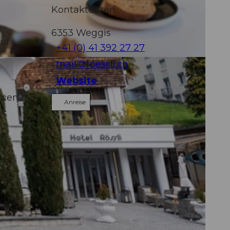
Kontaktdaten
6353
Weggis
uf
+41 (0) 41 392 27 27
d
mail@roessli.ch
 Spa |
CC-BY
Website
rcen
Anreise
he