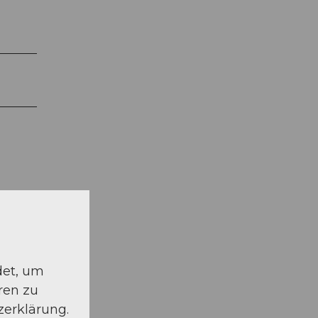
det, um
schauen
ren zu
zerklärung.