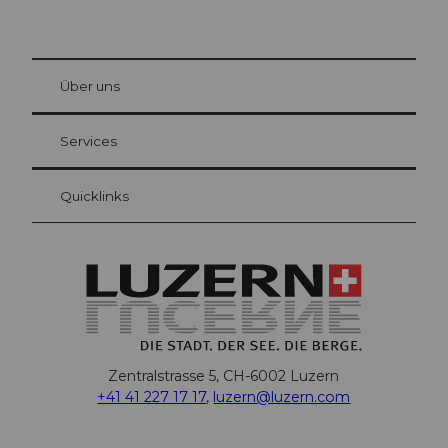
© Be
at Bre
chbü
hl
Über uns
Gästekarte Luzern
Ihre Vorteile als Übernachtungsgast
Services
Quicklinks
Zentralstrasse 5, CH-6002 Luzern
+41 41 227 17 17
,
luzern@luzern.com