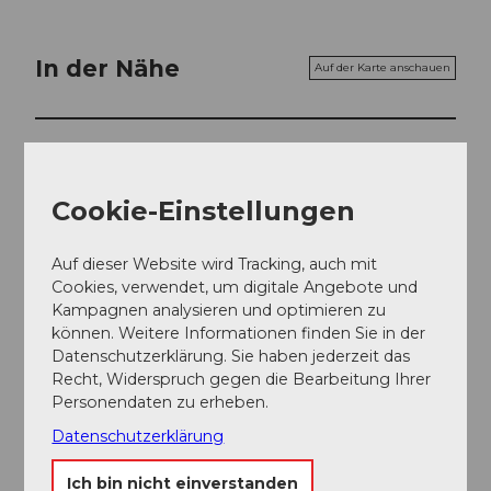
In der Nähe
Auf der Karte anschauen
Veranstaltung
Cookie-Einstellungen
Sehenswertes
Auf dieser Website wird Tracking, auch mit
Touren
Cookies, verwendet, um digitale Angebote und
Kampagnen analysieren und optimieren zu
können. Weitere Informationen finden Sie in der
Datenschutzerklärung. Sie haben jederzeit das
Kontaktdaten
Recht, Widerspruch gegen die Bearbeitung Ihrer
Personendaten zu erheben.
6060
Sarnen
Datenschutzerklärung
Anreise
Ich bin nicht einverstanden