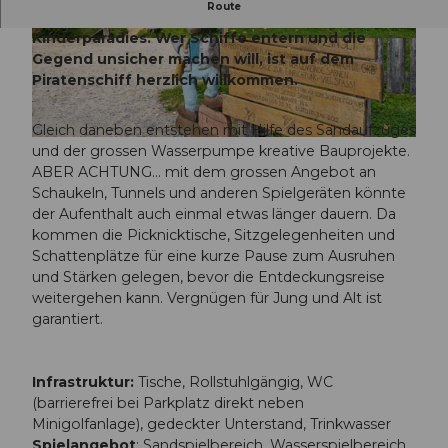
Route
Der Spielplatz Kapitän Zinsli ist ein wahres
Kinderparadies. Wer Schiffe entern und die
© Obwalden Tourismus, Obwalden Tourismus
© Obwalden Tourismus, Obwalden Tourismus
Gegend unsicher machen will, ist auf dem
Piratenschiff herzlich willkommen.
Gleich daneben entstehen mit Hilfe des Sandaufzuges
© Obwalden Tourismus, Obwalden Tourismus
und der grossen Wasserpumpe kreative Bauprojekte.
ABER ACHTUNG... mit dem grossen Angebot an
Schaukeln, Tunnels und anderen Spielgeräten könnte
der Aufenthalt auch einmal etwas länger dauern. Da
kommen die Picknicktische, Sitzgelegenheiten und
Schattenplätze für eine kurze Pause zum Ausruhen
und Stärken gelegen, bevor die Entdeckungsreise
weitergehen kann. Vergnügen für Jung und Alt ist
garantiert.
Infrastruktur:
Tische, Rollstuhlgängig, WC
(barrierefrei bei Parkplatz direkt neben
Minigolfanlage), gedeckter Unterstand, Trinkwasser
Spielangebot
: Sandspielbereich, Wasserspielbereich,