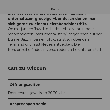
u
l
Seit 20 Jahren bietet der Verein einem
Route
t
interessierten und neugierigen Publikum
u
unterhaltsam-groovige Abende, an denen man
r
sich gerne zu einem Feierabendbier trifft.
i
Ob mit jungen Jazz-Hochschul-Absolventen oder
n
renommierten Instrumentalisten/SängerInnen auf der
O
Bühne, Jazz in Sarnen blickt stilistisch über den
b
Tellerrand und lässt Neues entdecken. Die
w
Konzertreihe findet in verschiedenen Lokalitäten statt.
a
l
d
Gut zu wissen
e
n
Öffnungszeiten
Donnerstag, jeweils ab 20.30 Uhr
Ansprechpartner:in