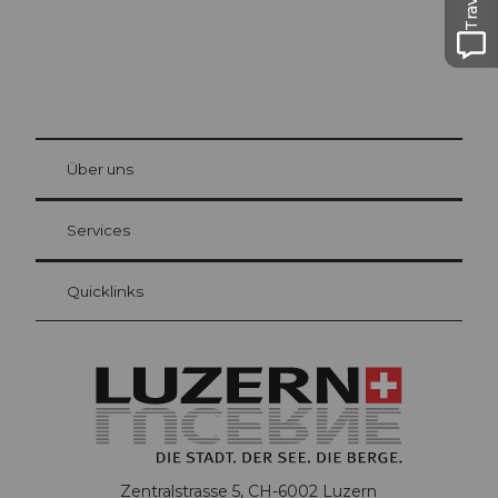
© Be
at Bre
chbü
hl
Über uns
Gästekarte Luzern
Ihre Vorteile als Übernachtungsgast
Services
Quicklinks
Zentralstrasse 5, CH-6002 Luzern