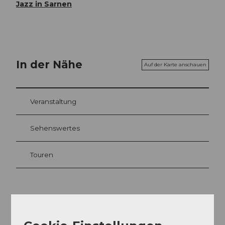
Jazz in Sarnen
In der Nähe
Auf der Karte anschauen
Veranstaltung
Sehenswertes
Touren
Kontaktdaten
6060
Sarnen