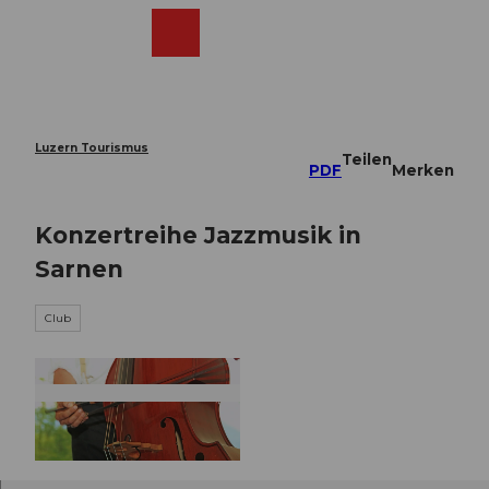
Z
u
Webcams
Merkzettel
Suche
Menü
Shop
m
I
n
h
a
Luzern Tourismus
Teilen
l
PDF
Merken
t
Konzertreihe Jazzmusik in
Sarnen
Club
K