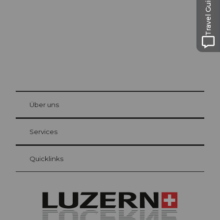
Travel Guide
© Be
at Bre
chbü
hl
Über uns
Gästekarte Luzern
Ihre Vorteile als Übernachtungsgast
Services
Quicklinks