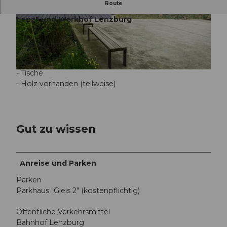
Route
Grillplatz im Lenz zwischen Überbauung "im
Lenz" und Werkhof Lenzburg
© Seetal Tourismus, Seetal Tourismus
© Seetal Tourismus, Seetal Tourismus
Ausstattung:
- Rost
- Tische
© Aargauerzeitung/Chris Iseli
- Holz vorhanden (teilweise)
Gut zu wissen
Anreise und Parken
Parken
Parkhaus "Gleis 2" (kostenpflichtig)
Öffentliche Verkehrsmittel
Bahnhof Lenzburg