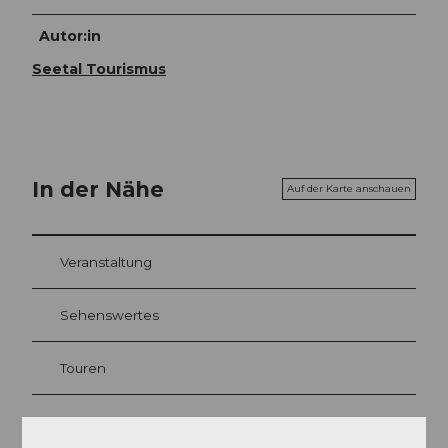
Autor:in
Seetal Tourismus
In der Nähe
Auf der Karte anschauen
Veranstaltung
Sehenswertes
Touren