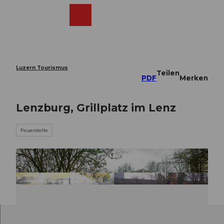
Z
u
Webcams
Merkzettel
Suche
Menü
Shop
m
I
n
h
a
Luzern Tourismus
Teilen
l
PDF
Merken
t
Lenzburg, Grillplatz im Lenz
Feuerstelle