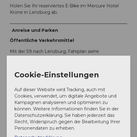
Holen Sie Ihr reserviertes E-Bike im Mercure Hotel
Krone in Lenzburg ab.
Anreise und Parken
Öffentliche Verkehrsmittel
Mit der S9 nach Lenzburg, Fahrplan siehe
www.sbb.ch
Cookie-Einstellungen
Weitere Infos / Links
Auf dieser Website wird Tracking, auch mit
Seetal Tourismus
Cookies, verwendet, um digitale Angebote und
Niederlenzerstrasse 25
Kampagnen analysieren und optimieren zu
5600 Lenzburg
können. Weitere Informationen finden Sie in der
+41 (0)41 920 45 29
Datenschutzerklärung. Sie haben jederzeit das
Recht, Widerspruch gegen die Bearbeitung Ihrer
www.seetaltourismus.ch
Personendaten zu erheben.