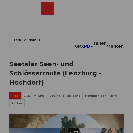
Z
u
Webcams
Merkzettel
Suche
Menü
Shop
m
I
n
h
a
Luzern Tourismus
Teilen
l
GPX
PDF
Merken
t
Seetaler Seen- und
Schlösserroute (Lenzburg -
Hochdorf)
Tipp
34,15 km lang
Schwierigkeit: leicht
Kondition: sehr leicht
E-Bike