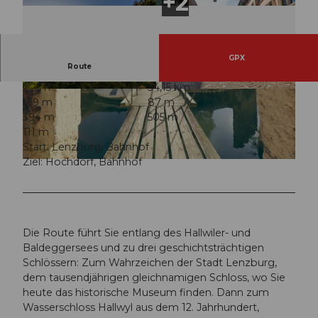
GPX
Route
2:25 h
34,15 km
© Seetal Tourismus, Christian Betschart
© Seetal Tourismus, Stadt Lenbzurg
169 m
87 m
394 m
505 m
111 m
Start: Lenzburg, Bahnhof
Ziel: Hochdorf, Bahnhof
© Michel Jaussi, Aargau Tourismus
Die Route führt Sie entlang des Hallwiler- und
Baldeggersees und zu drei geschichtsträchtigen
Schlössern: Zum Wahrzeichen der Stadt Lenzburg,
dem tausendjährigen gleichnamigen Schloss, wo Sie
heute das historische Museum finden. Dann zum
Wasserschloss Hallwyl aus dem 12. Jahrhundert,