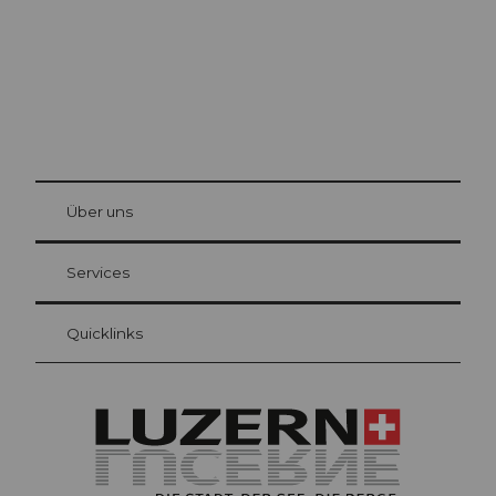
© Be
at Bre
chbü
hl
Über uns
Gästekarte Luzern
Ihre Vorteile als Übernachtungsgast
Services
Quicklinks