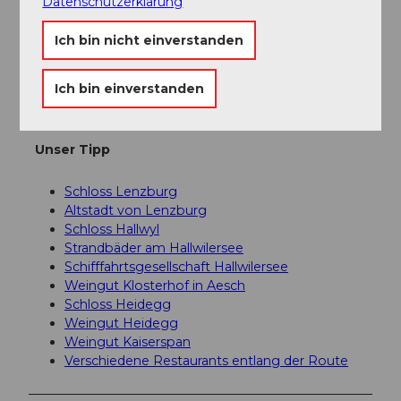
Datenschutzerklärung
Autor:in
Seetal Tourismus
Ich bin nicht einverstanden
Organisation
Ich bin einverstanden
Seetal Tourismus
Unser Tipp
Schloss Lenzburg
Altstadt von Lenzburg
Schloss Hallwyl
Strandbäder am Hallwilersee
Schifffahrtsgesellschaft Hallwilersee
Weingut Klosterhof in Aesch
Schloss Heidegg
Weingut Heidegg
Weingut Kaiserspan
Verschiedene Restaurants entlang der Route