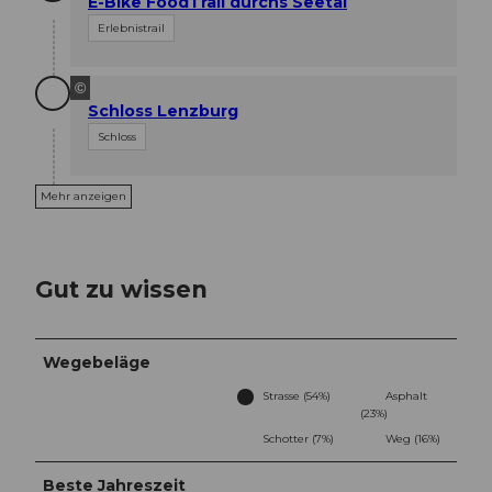
E-Bike FoodTrail durchs Seetal
Erlebnistrail
©
Schloss Lenzburg
Schloss
Mehr anzeigen
Gut zu wissen
Wegebeläge
Strasse (54%)
Asphalt
(23%)
Schotter (7%)
Weg (16%)
Beste Jahreszeit