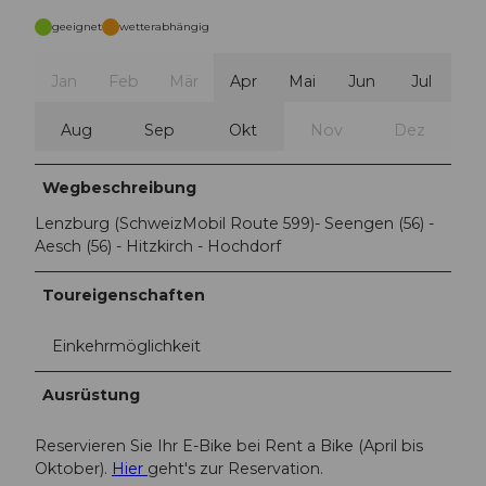
geeignet
wetterabhängig
Jan
Feb
Mär
Apr
Mai
Jun
Jul
Aug
Sep
Okt
Nov
Dez
Wegbeschreibung
Lenzburg (SchweizMobil Route 599)- Seengen (56) -
Aesch (56) - Hitzkirch - Hochdorf
Toureigenschaften
Einkehrmöglichkeit
Ausrüstung
Reservieren Sie Ihr E-Bike bei Rent a Bike (April bis
Oktober).
Hier
geht's zur Reservation.