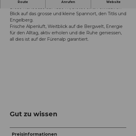
Ein Juwel inmitten der mächtigen Bergwelt
Route
Anrufen
Website
Diese Ruheoase auf 1850 m, bietet einen exklusiven
Blick auf das grosse und kleine Spannort, den Titlis und
Engelberg.
Frische Alpenluft, Weitblick auf die Bergwelt, Energie
für den Alltag, aktiv erholen und die Ruhe geniessen,
all dies ist auf der Fürenalp garantiert.
Gut zu wissen
Preisinformationen