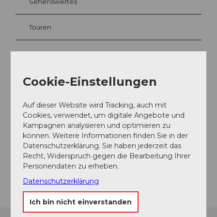
Sehenswertes
Touren
Kontaktdaten
Cookie-Einstellungen
Luftseilbahn Engelberg - Fürenalp AG
Wasserfallstrasse 222
Auf dieser Website wird Tracking, auch mit
6390
Engelberg
Cookies, verwendet, um digitale Angebote und
+41 (0)41 637 20 94
Kampagnen analysieren und optimieren zu
können. Weitere Informationen finden Sie in der
info@fuerenalp.ch
Datenschutzerklärung. Sie haben jederzeit das
Website
Recht, Widerspruch gegen die Bearbeitung Ihrer
Personendaten zu erheben.
Anreise
Datenschutzerklärung
Ich bin nicht einverstanden