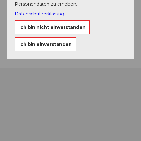
6390
Engelberg
Personendaten zu erheben.
+41 41 637 24 33
Datenschutzerklärung
welcome@engelberg.ch
Ich bin nicht einverstanden
Website
Anreise
Ich bin einverstanden