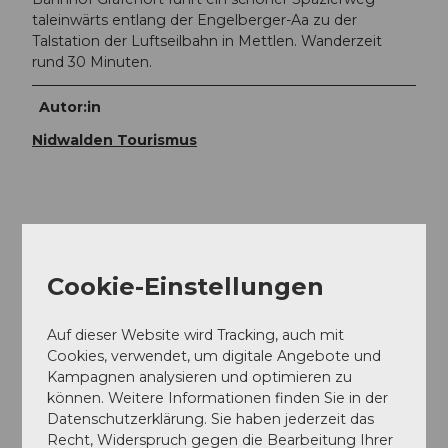
taleinwärts entlang der Engelberger-Aa zu der
Talstation der Luftseilbahn in Mettlen. Wanderzeit
rund 30 Minuten.
Autor:in
Nidwalden Tourismus
In der Nähe
Auf der Karte anschauen
Cookie-Einstellungen
Sehenswertes
Auf dieser Website wird Tracking, auch mit
Cookies, verwendet, um digitale Angebote und
Kampagnen analysieren und optimieren zu
können. Weitere Informationen finden Sie in der
Datenschutzerklärung. Sie haben jederzeit das
Kontaktdaten
Recht, Widerspruch gegen die Bearbeitung Ihrer