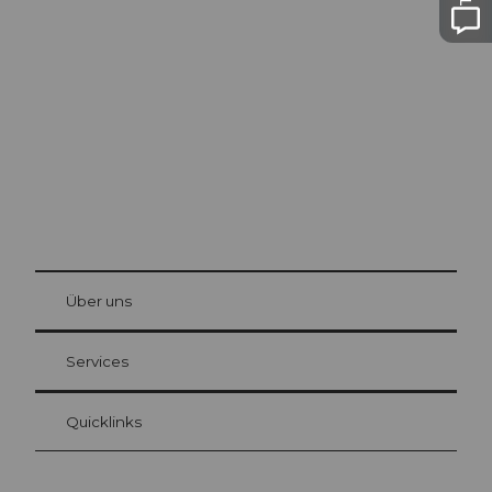
Ausflugstipps in
Luzern
Die Stadt. Der See. Die Berge.
© Be
at Bre
chbü
hl
Über uns
Gästekarte Luzern
Ihre Vorteile als Übernachtungsgast
Services
Quicklinks