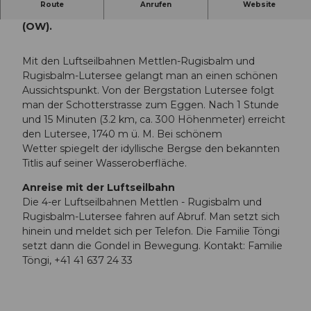
Route
Anrufen
Website
Lutersee auf 1740 m ü. M., oberhalb Grafenort
(OW).
Mit den Luftseilbahnen Mettlen-Rugisbalm und
Rugisbalm-Lutersee gelangt man an einen schönen
Aussichtspunkt. Von der Bergstation Lutersee folgt
man der Schotterstrasse zum Eggen. Nach 1 Stunde
und 15 Minuten (3.2 km, ca. 300 Höhenmeter) erreicht
den Lutersee, 1740 m ü. M. Bei schönem
Wetter spiegelt der idyllische Bergse den bekannten
Titlis auf seiner Wasseroberfläche.
Anreise mit der Luftseilbahn
Die 4-er Luftseilbahnen Mettlen - Rugisbalm und
Rugisbalm-Lutersee fahren auf Abruf. Man setzt sich
hinein und meldet sich per Telefon. Die Familie Töngi
setzt dann die Gondel in Bewegung. Kontakt: Familie
Töngi, +41 41 637 24 33