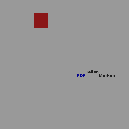
DE
ebcams
Merkzettel
Suche
Shop
Teilen
PDF
Merken