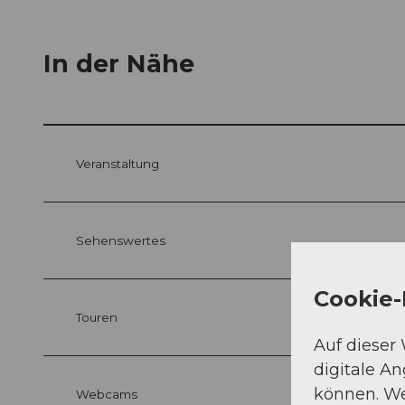
In der Nähe
Veranstaltung
Sehenswertes
Cookie-
Touren
Auf dieser
digitale A
können. We
Webcams