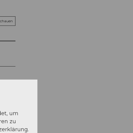
schauen
det, um
ren zu
zerklärung.