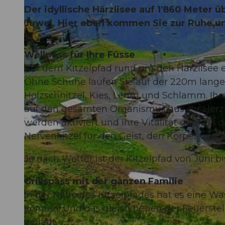
Der idyllische Härzlisee auf 1'860 Meter 
Juwel. Hier oben kommen Sie zur Ruhe 
Wellness für Ihre Füsse
Auf dem Kitzelpfad rund um den Härzlisee e
Ohne Schuhe laufen Sie auf der 220m lang
Holzschnitzel, Kies, Lehm und Schlamm. Ihre
auf den gesamten Organismus aus. Ihr Herzk
werden aktiviert und Ihre Vitalität gemäss
Nervenkitzel für den Geist, den Körper und d
Je nach Wetter ist der Kitzelpfad von Juni b
Grillspass mit der ganzen Familie
In der Nähe des Kitzelpfades hat es eine Was
können. Und das gleich neben der Feuerstel
einlädt.