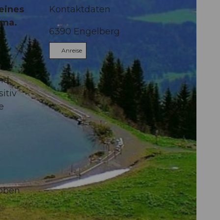
leines
Kontaktdaten
ama.
6390
Engelberg
Anreise
.
nd,
itiv
e
toben