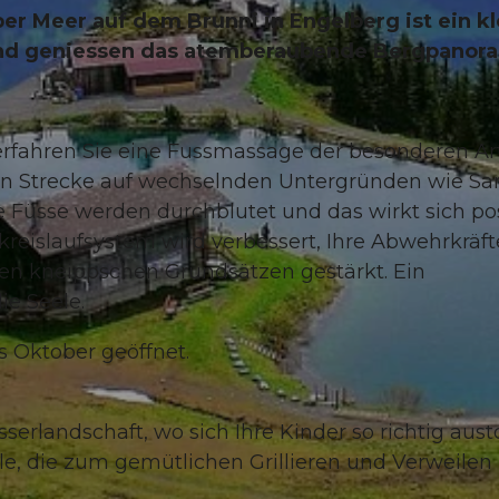
über Meer auf dem Brunni in Engelberg ist ein k
und geniessen das atemberaubende Bergpanor
rfahren Sie eine Fussmassage der besonderen Art
en Strecke auf wechselnden Untergründen wie Sa
 Füsse werden durchblutet und das wirkt sich pos
reislaufsystem wird verbessert, Ihre Abwehrkräft
 den kneippschen Grundsätzen gestärkt. Ein
ie Seele.
is Oktober geöffnet.
serlandschaft, wo sich Ihre Kinder so richtig aus
le, die zum gemütlichen Grillieren und Verweilen