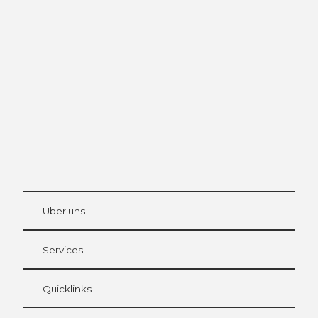
Ausflugstipps in
Luzern
Die Stadt. Der See. Die Berge.
© Be
at Bre
chbü
hl
Über uns
Gästekarte Luzern
Ihre Vorteile als Übernachtungsgast
Services
Quicklinks