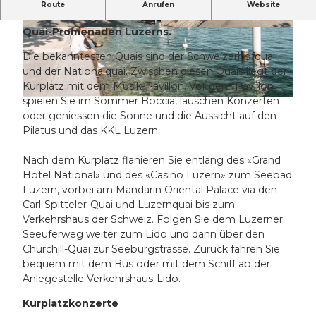
Dieser Stadtspaziergang führt Sie vorbei an den
Route
Anrufen
Website
Schiffs-Anlegestellen über die Seebrücke zu den
Quai-Promenaden Luzerns.
© Laila Bosco |
CC-BY-NC-ND
© Laila Bosco |
CC-BY-NC-ND
Die bekanntesten Quais sind der Schweizerhofquai
und der Nationalquai. Zwischen diesen Quais liegt der
Kurplatz mit dem Musik-Pavillon. Vor dem Pavillon
spielen Sie im Sommer Boccia, lauschen Konzerten
© Luzern Tourismus, Laila Bosco |
CC-BY-NC-ND
oder geniessen die Sonne und die Aussicht auf den
Pilatus und das KKL Luzern.
Nach dem Kurplatz flanieren Sie entlang des «Grand
Hotel National» und des «Casino Luzern» zum Seebad
Luzern, vorbei am Mandarin Oriental Palace via den
Carl-Spitteler-Quai und Luzernquai bis zum
Verkehrshaus der Schweiz. Folgen Sie dem Luzerner
Seeuferweg weiter zum Lido und dann über den
Churchill-Quai zur Seeburgstrasse. Zurück fahren Sie
bequem mit dem Bus oder mit dem Schiff ab der
Anlegestelle Verkehrshaus-Lido.
Kurplatzkonzerte