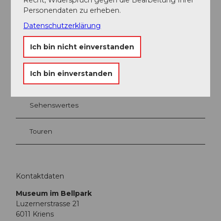
Personendaten zu erheben.
Datenschutzerklärung
In der Nähe
Auf der Karte anschauen
Ich bin nicht einverstanden
Ich bin einverstanden
Veranstaltung
Sehenswertes
Touren
Kontaktdaten
Museum im Bellpark
Luzernerstrasse 21
6011
Kriens