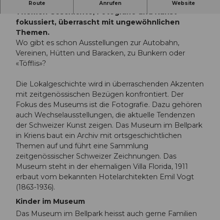
Das Museum im Bellpark, welches sich auf die
Route
Anrufen
Website
Themen Geschichte, Fotografie und Kunst
fokussiert, überrascht mit ungewöhnlichen
Themen.
Wo gibt es schon Ausstellungen zur Autobahn,
Vereinen, Hütten und Baracken, zu Bunkern oder
«Töfflis»?
Die Lokalgeschichte wird in überraschenden Akzenten
mit zeitgenössischen Bezügen konfrontiert. Der
Fokus des Museums ist die Fotografie. Dazu gehören
auch Wechselausstellungen, die aktuelle Tendenzen
der Schweizer Kunst zeigen. Das Museum im Bellpark
in Kriens baut ein Archiv mit ortsgeschichtlichen
Themen auf und führt eine Sammlung
zeitgenössischer Schweizer Zeichnungen. Das
Museum steht in der ehemaligen Villa Florida, 1911
erbaut vom bekannten Hotelarchitekten Emil Vogt
(1863-1936).
Kinder im Museum
Das Museum im Bellpark heisst auch gerne Familien