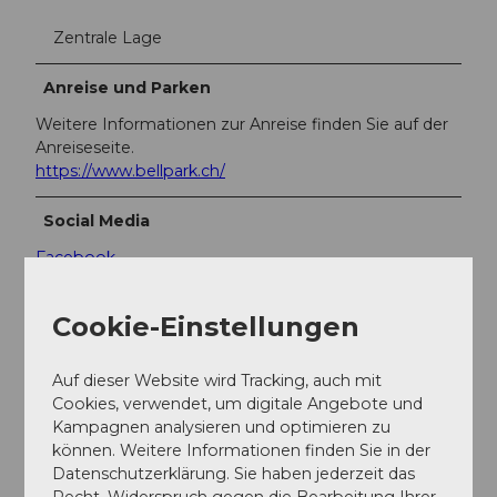
Zentrale Lage
Anreise und Parken
Weitere Informationen zur Anreise finden Sie auf der
Anreiseseite.
https://www.bellpark.ch/
Social Media
Facebook
Instagram
Cookie-Einstellungen
Weitere Infos
Foyer und Forum des Museums im Bellpark können
Auf dieser Website wird Tracking, auch mit
für öffentliche und private Veranstaltungen, Tagungen,
Cookies, verwendet, um digitale Angebote und
Konzerte, Apéros usw. gemietet werden . Führungen
Kampagnen analysieren und optimieren zu
können während oder ausserhalb der Öffnungszeiten
können. Weitere Informationen finden Sie in der
gebucht werden.
Datenschutzerklärung. Sie haben jederzeit das
Recht, Widerspruch gegen die Bearbeitung Ihrer