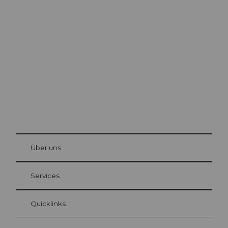
Ausflugstipps in
Luzern
Die Stadt. Der See. Die Berge.
© Be
at Bre
chbü
hl
Über uns
Gästekarte Luzern
Ihre Vorteile als Übernachtungsgast
Services
Quicklinks