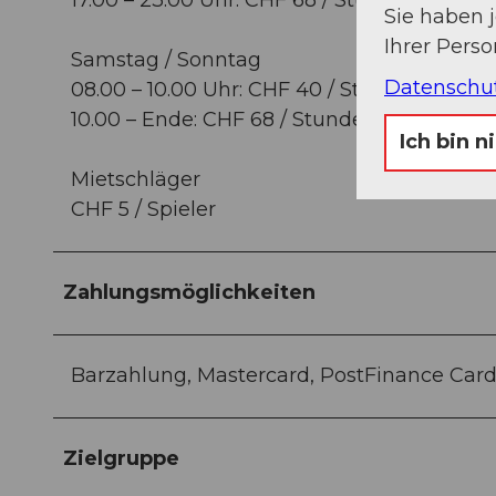
Sie haben 
Ihrer Pers
Samstag / Sonntag
Datenschu
08.00 – 10.00 Uhr: CHF 40 / Stunde
10.00 – Ende: CHF 68 / Stunde
Ich bin n
Mietschläger
CHF 5 / Spieler
Zahlungsmöglichkeiten
Barzahlung, Mastercard, PostFinance Card,
Zielgruppe