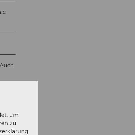
mic
 Auch
det, um
ren zu
zerklärung.