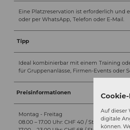
Eine Platzreservation ist erforderlich und
oder per WhatsApp, Telefon oder E-Mail.
Tipp
Ideal kombinierbar mit einem Training od
für Gruppenanlässe, Firmen-Events oder S
Preisinformationen
Cookie-
Auf dieser
Montag - Freitag
digitale A
08.00 – 17.00 Uhr: CHF 40 / Stunde
können. We
17.00 – 23.00 Uhr: CHF 68 / Stunde