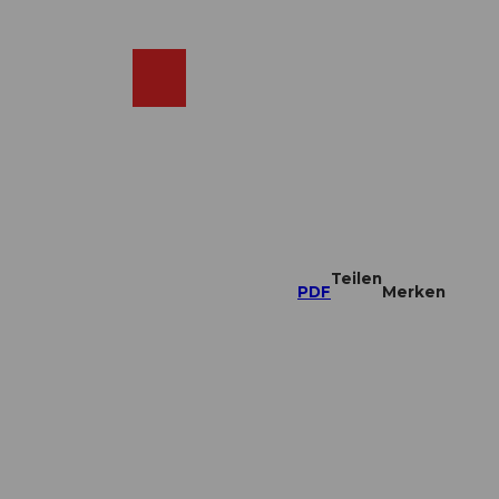
DE
ebcams
Merkzettel
Suche
Shop
Teilen
PDF
Merken