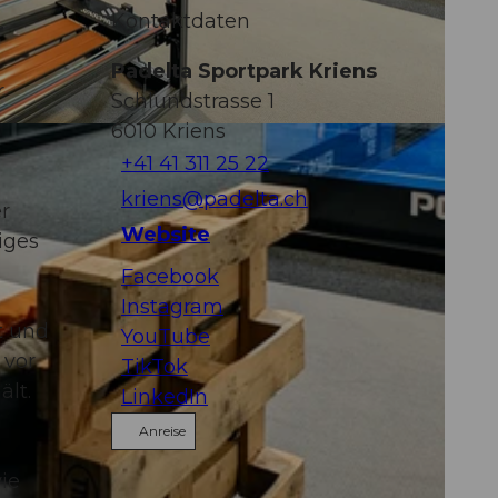
Kontaktdaten
r
Padelta Sportpark Kriens
r
Schlundstrasse 1
6010
Kriens
+41 41 311 25 22
kriens@padelta.ch
r
Website
iges
Facebook
Instagram
t und
YouTube
 vor
TikTok
lt.
LinkedIn
Anreise
ie