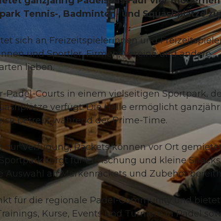
ietet ganzjährig Padelspass auf vier modernen
tpark Tennis-, Badminton- und Squashplätze zu
et sich an Freizeitspielerinnen und Freizeitspiele
rinnen und Sportler, Firmen, Vereine und andere
© Padelta AG |
CC-BY-ND
rten lieben.
-Padel-Courts in einem vielseitigen Sportpark, de
ashplätze verfügt. Die Halle ermöglicht ganzjähr
lweise betreut während der Prime-Time.
 zur Verfügung, Rackets können vor Ort gemiete
Sportpark sorgt für Erfrischung und kleine Snacks
e Auswahl an Markenrackets und Zubehör bereithä
unkt für die regionale Padel-Community und bietet
Trainings, Kurse, Events und Turniere in Padel sow