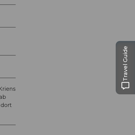
Travel Guide
Kriens
 ab
 dort