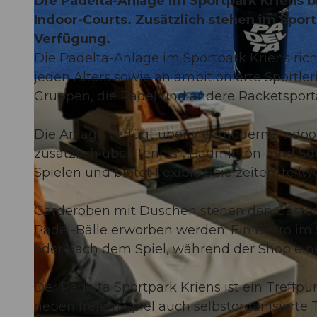
Die Padelta-Anlage im Sportpark Kriens b
Indoor-Courts. Zusätzlich stehen im Spor
Verfügung.
Die Padelta-Anlage im Sportpark Kriens richt
jeden Alters sowie an ambitionierte Sportle
© Padelta AG |
CC-BY-ND
Gruppen, die Padel und andere Racketsporta
Die Anlage verfügt über vier moderne Indoor
zusätzlich über Tennis-, Badminton- und Squ
Spielen und bietet flexible Spielzeiten, tei
Garderoben mit Duschen stehen den Gästen
Padel-Bälle erworben werden. Ein Bistro im 
oder nach dem Spiel, während der Shop ein
Der Padelta Sportpark Kriens ist ein Treffp
neben freiem Spiel auch selbstorganisierte 