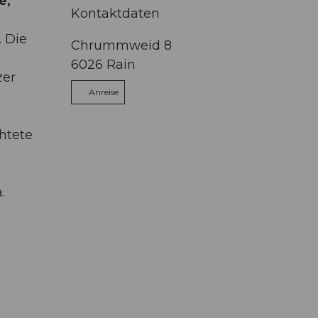
e,
Kontaktdaten
 Die
Chrummweid 8
6026
Rain
zer
Anreise
htete
a.