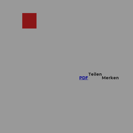
ebcams
Merkzettel
Suche
Shop
Teilen
PDF
Merken