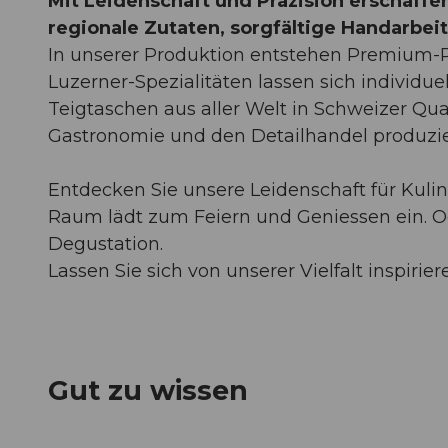
Mit Leidenschaft und Präzision erschaffe
ä
regionale Zutaten, sorgfältige Handarbei
d
In unserer Produktion entstehen Premium-P
e
Luzerner-Spezialitäten lassen sich individue
l
Teigtaschen aus aller Welt in Schweizer Qua
i
Gastronomie und den Detailhandel produzie
_
1
Entdecken Sie unsere Leidenschaft für Kulin
.
Raum lädt zum Feiern und Geniessen ein. Od
p
Degustation.
n
Lassen Sie sich von unserer Vielfalt inspirie
g
Gut zu wissen