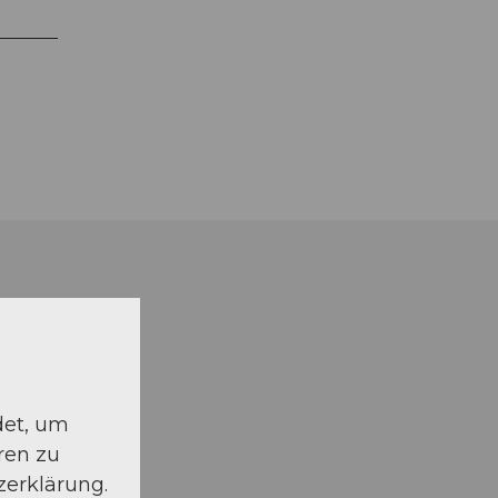
det, um
ren zu
zerklärung.