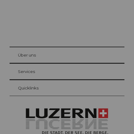
© Be
at Bre
chbü
hl
Über uns
Gästekarte Luzern
Ihre Vorteile als Übernachtungsgast
Services
Quicklinks