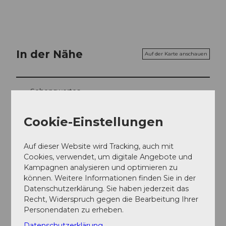
In der Nähe
Auf der Karte anschauen
Sehenswertes
Cookie-Einstellungen
Kontaktdaten
Auf dieser Website wird Tracking, auch mit
Straussenfarm am Sempachersee
Cookies, verwendet, um digitale Angebote und
Stockmatt
Kampagnen analysieren und optimieren zu
6204
Sempach
können. Weitere Informationen finden Sie in der
Datenschutzerklärung. Sie haben jederzeit das
+41 (0)41 460 30 20
Recht, Widerspruch gegen die Bearbeitung Ihrer
info@straussenfarm-sempachersee.ch
Personendaten zu erheben.
Website
Datenschutzerklärung