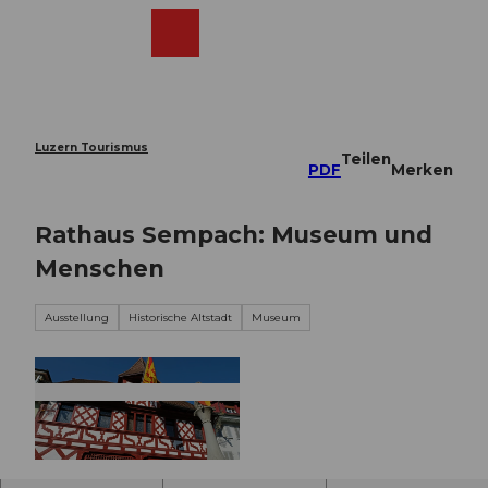
Z
u
Webcams
Merkzettel
Suche
Menü
Shop
m
I
n
h
a
Luzern Tourismus
Teilen
l
PDF
Merken
t
Rathaus Sempach: Museum und
Menschen
Ausstellung
Historische Altstadt
Museum
©
CC-BY