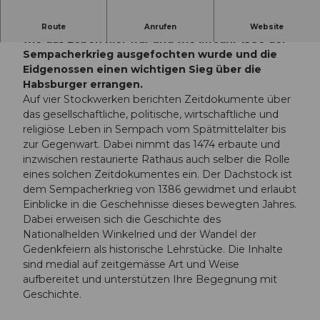
Das liebevoll renovierten Rathaus Sempach zeigt
Route
Anrufen
Website
wie das Leben hier war und wie im Jahr 1386 der
Sempacherkrieg ausgefochten wurde und die
Eidgenossen einen wichtigen Sieg über die
Habsburger errangen.
Auf vier Stockwerken berichten Zeitdokumente über
das gesellschaftliche, politische, wirtschaftliche und
religiöse Leben in Sempach vom Spätmittelalter bis
zur Gegenwart. Dabei nimmt das 1474 erbaute und
inzwischen restaurierte Rathaus auch selber die Rolle
eines solchen Zeitdokumentes ein. Der Dachstock ist
dem Sempacherkrieg von 1386 gewidmet und erlaubt
Einblicke in die Geschehnisse dieses bewegten Jahres.
Dabei erweisen sich die Geschichte des
Nationalhelden Winkelried und der Wandel der
Gedenkfeiern als historische Lehrstücke. Die Inhalte
sind medial auf zeitgemässe Art und Weise
aufbereitet und unterstützen Ihre Begegnung mit
Geschichte.