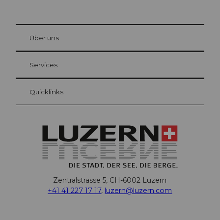
© Be
at Bre
chbü
hl
Über uns
Gästekarte Luzern
Ihre Vorteile als Übernachtungsgast
Services
Quicklinks
Zentralstrasse 5, CH-6002 Luzern
+41 41 227 17 17
,
luzern@luzern.com
F
X
Y
I
T
T
P
L
W
T