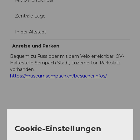
Zentrale Lage
In der Altstadt
Anreise und Parken
Bequem zu Fuss oder mit dem Velo erreichbar. ÖV-
Haltestelle Sempach Stadt, Luzernertor. Parkplatz
vorhanden.
https://museumsempach.ch/besucherinfos/
In der Nähe
Auf der Karte anschauen
Cookie-Einstellungen
Veranstaltung