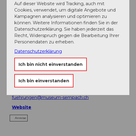
Auf dieser Website wird Tracking, auch mit
Cookies, verwendet, um digitale Angebote und
Sehenswertes
Kampagnen analysieren und optimieren zu
können. Weitere Informationen finden Sie in der
Touren
Datenschutzerklärung. Sie haben jederzeit das
Recht, Widerspruch gegen die Bearbeitung Ihrer
Personendaten zu erheben.
Datenschutzerklärung
Kontaktdaten
Ich bin nicht einverstanden
Rathausmuseum Sempach
Stadtstrasse 28
6204
Sempach-Stadt
Ich bin einverstanden
+41 (0)41 460 08 81
fuehrungen@museum-sempach.ch
Website
Anreise