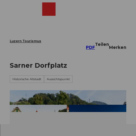
Z
u
Webcams
Merkzettel
Suche
Menü
Shop
m
I
n
h
a
Luzern Tourismus
Teilen
l
PDF
Merken
t
Sarner Dorfplatz
Historische Altstadt
Aussichtspunkt