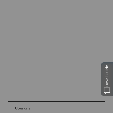
Ausflugstipps in
Luzern
Die Stadt. Der See. Die Berge.
Travel Guide
© Be
at Bre
chbü
hl
Über uns