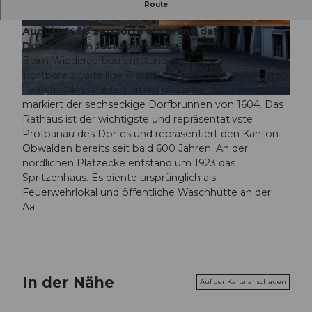
Prunkvolle Bauten aus dem 16. und 17.
Route
Jahrhundert geben dem Platz seine Form. Am 14.
August 1468 zerstörte ein Brand das
© Samuel Büttler Photographie
© IMFELD CHRISTIAN, Christian Imfeld
Dorfzentrum fast vollständig.
Beim Wiederaufbau entstand der heute noch
sichtbare zweiteilige Platzraum, in den die wichtigsten
Dorfstrassen strahlenförmig münden. Das Zentrum
© Samuel Büttler Photographie
markiert der sechseckige Dorfbrunnen von 1604. Das
Rathaus ist der wichtigste und repräsentativste
Profbanau des Dorfes und repräsentiert den Kanton
Obwalden bereits seit bald 600 Jahren. An der
nördlichen Platzecke entstand um 1923 das
Spritzenhaus. Es diente ursprünglich als
Feuerwehrlokal und öffentliche Waschhütte an der
Aa.
In der Nähe
Auf der Karte anschauen