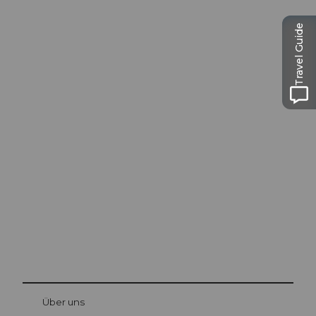
Travel Guide
Ausflugstipps in
Luzern
Die Stadt. Der See. Die Berge.
© Be
at Bre
chbü
hl
Über uns