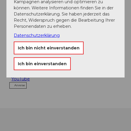
Kampagnen analysieren und optimieren zu
Kontaktdaten
können. Weitere Informationen finden Sie in der
Datenschutzerklärung. Sie haben jederzeit das
Sedel
Recht, Widerspruch gegen die Bearbeitung Ihrer
Sedelstrasse
Personendaten zu erheben.
6002
Luzern
Datenschutzerklärung
+41 41 508 19 51
sedel@sedel.ch
Ich bin nicht einverstanden
Website
Ich bin einverstanden
Facebook
Instagram
YouTube
Anreise