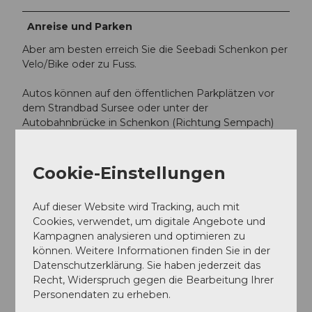
Anreise und Parken
Aber am besten erreich Sie die Seebadi Schenkon per
Velo/Bike oder zu Fuss.
Autos können auf den öffentlichen Parkplätzen vor
dem Strandbad Sursee oder unter der
Autobahnbrücke in Schenkon (Richtung Sempach)
parkiert werden. Nach einem ca. 7 minütigen
Spaziergang erreichen Sie die Seebadi.
Cookie-Einstellungen
Achtung: Vor dem Losmarschieren, nicht vergessen,
die Parkgebühren der Gemeinde zu bezahlen!
Auf dieser Website wird Tracking, auch mit
Cookies, verwendet, um digitale Angebote und
Bequem zu Fuss oder mit dem Velo erreichbar. ÖV-
Kampagnen analysieren und optimieren zu
Haltestelle Schenkon, Dorf. Parkplatz in der Nähe
können. Weitere Informationen finden Sie in der
vorhanden.
Datenschutzerklärung. Sie haben jederzeit das
Recht, Widerspruch gegen die Bearbeitung Ihrer
Personendaten zu erheben.