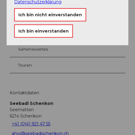
Datenschutzerklärung
In der Nähe
Auf der Karte anschauen
Ich bin nicht einverstanden
Ich bin einverstanden
Veranstaltung
Sehenswertes
Touren
Kontaktdaten
Seebadi Schenkon
Seematten
6214
Schenkon
+41 (0)41 921 47 55
ahoi@seebadischenkon.ch