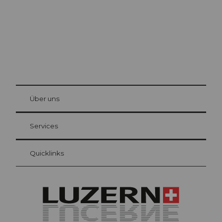
© Be
at Bre
chbü
hl
Über uns
Gästekarte Luzern
Ihre Vorteile als Übernachtungsgast
Services
Quicklinks