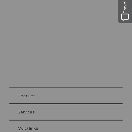
Travel Guide
Ausflugstipps in
Luzern
Die Stadt. Der See. Die Berge.
© Be
at Bre
chbü
hl
Über uns
Gästekarte Luzern
Ihre Vorteile als Übernachtungsgast
Services
Quicklinks