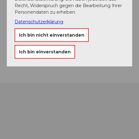
Recht, Widerspruch gegen die Bearbeitung Ihrer
Touren
Personendaten zu erheben.
Datenschutzerklärung
Ich bin nicht einverstanden
Kontaktdaten
6214
Schenkon
Ich bin einverstanden
Anreise