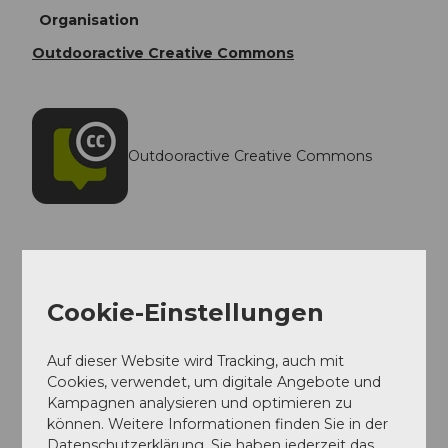
Organisation
Outdooractive Creative Commons
Outdooractive Creative Commons
In der Nähe
Auf der Karte anschauen
Cookie-Einstellungen
Auf dieser Website wird Tracking, auch mit
Veranstaltung
Cookies, verwendet, um digitale Angebote und
Kampagnen analysieren und optimieren zu
können. Weitere Informationen finden Sie in der
Sehenswertes
Datenschutzerklärung. Sie haben jederzeit das