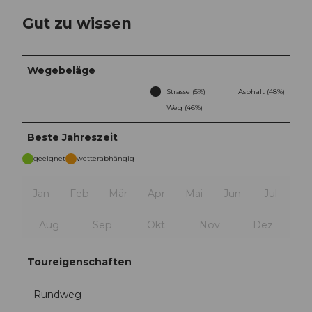
Gut zu wissen
Wegebeläge
Strasse (5%)
Asphalt (48%)
Weg (46%)
Beste Jahreszeit
geeignet
wetterabhängig
Jan
Feb
Mär
Apr
Mai
Jun
Jul
Aug
Sep
Okt
Nov
Dez
Toureigenschaften
Rundweg