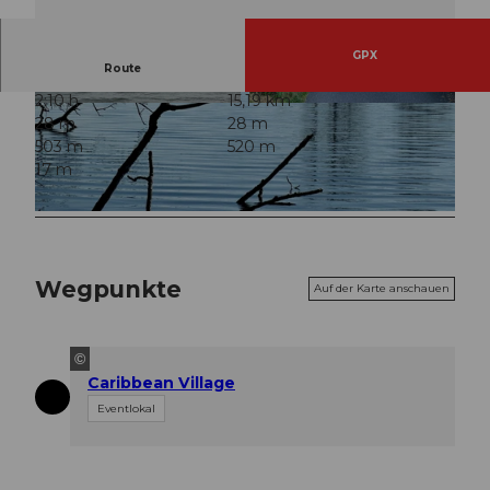
GPX
Route
2:10 h
15,19 km
© Elisabeth Brülhart, Community
© Othmar Betschart, Community
28 m
28 m
503 m
520 m
17 m
© Capricorn Harry 〽️🇨🇭, Community |
CC-BY
Wegpunkte
Auf der Karte anschauen
©
Caribbean Village
Eventlokal