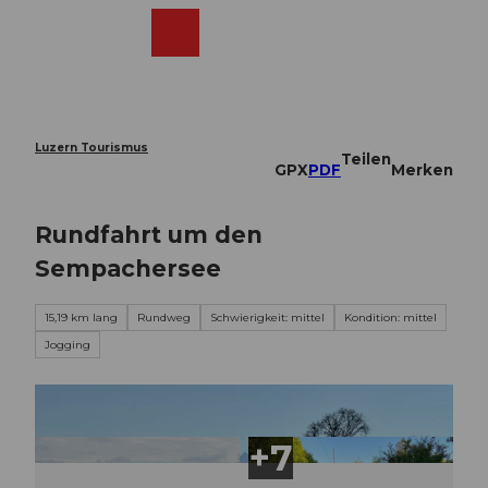
Z
u
Webcams
Merkzettel
Suche
Menü
Shop
m
I
n
h
a
Luzern Tourismus
Teilen
l
GPX
PDF
Merken
t
Rundfahrt um den
Sempachersee
15,19 km lang
Rundweg
Schwierigkeit: mittel
Kondition: mittel
Jogging