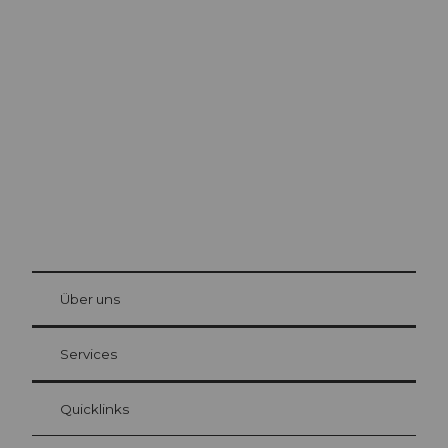
Ausflugstipps in
Luzern
Die Stadt. Der See. Die Berge.
© Be
at Bre
chbü
hl
Über uns
Gästekarte Luzern
Ihre Vorteile als Übernachtungsgast
Services
Quicklinks