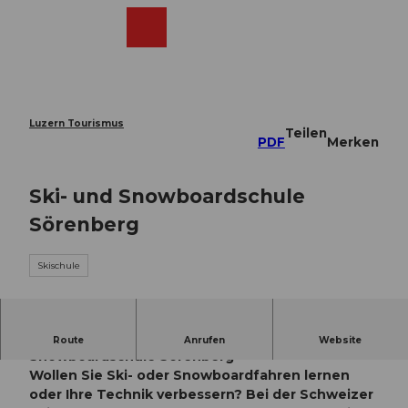
Z
u
Webcams
Merkzettel
Suche
Menü
Shop
m
I
n
h
a
Luzern Tourismus
Teilen
l
PDF
Merken
t
Ski- und Snowboardschule
Sörenberg
Skischule
Besuchen Sie im Winter unsere Ski- und
Route
Anrufen
Website
Snowboardschule Sörenberg
Wollen Sie Ski- oder Snowboardfahren lernen
oder Ihre Technik verbessern? Bei der Schweizer