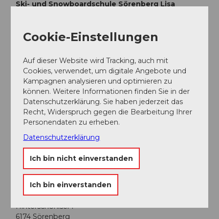
Ski- und Snowboardschule Sörenberg Lisa
Zamudio
Cookie-Einstellungen
Auf dieser Website wird Tracking, auch mit
In der Nähe
Cookies, verwendet, um digitale Angebote und
Auf der Karte anschauen
Kampagnen analysieren und optimieren zu
können. Weitere Informationen finden Sie in der
Datenschutzerklärung. Sie haben jederzeit das
Veranstaltung
Recht, Widerspruch gegen die Bearbeitung Ihrer
Personendaten zu erheben.
Touren
Datenschutzerklärung
Ich bin nicht einverstanden
Kontaktdaten
Ich bin einverstanden
Ski- und Snowbardschule Sörenberg
Hinterschönisei 1
6174
Sörenberg