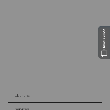
Travel Guide
Ausflugstipps in
Luzern
Die Stadt. Der See. Die Berge.
© Be
at Bre
chbü
hl
Über uns
Gästekarte Luzern
Ihre Vorteile als Übernachtungsgast
Services