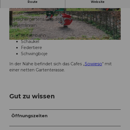
Eine ruhige Grünanlage unweit des
Route
Website
Gletschergartens und Löwendenkmal gelegen.
Dieser öffentiche Spielplatz liegt in der Nähe des
© Laila Bosco, Luzern Tourismus AG
© Laila Bosco, Luzern Tourismus AG
Gletschergartens und des Löwendekmals am
Wesemlinrain.
Rutschbahn
Schaukel
© Laila Bosco, Luzern Tourismus AG
Federtiere
Schwingboje
In der Nähe befindet sich das Cafes „
Sowieso
“ mit
einer netten Gartenterasse.
Gut zu wissen
Öffnungszeiten