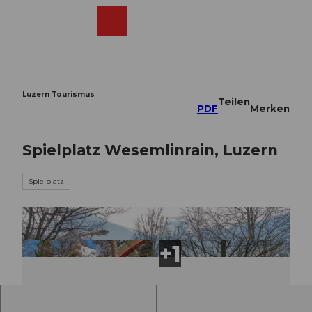
Z
u
Webcams
Merkzettel
Suche
Menü
Shop
m
I
n
h
a
Luzern Tourismus
Teilen
l
PDF
Merken
t
Spielplatz Wesemlinrain, Luzern
Spielplatz