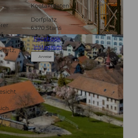
Kontaktdaten
Dorfplatz
rer
6370
Stans
ns
Facebook
Instagram
knetz,
Anreise
esicht
sich
atz
tie