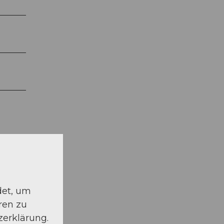
det, um
ren zu
zerklärung.