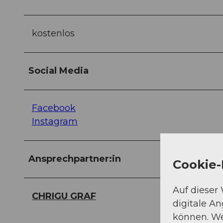
kostenlos
Social Media
Facebook
Instagram
Ansprechpartner:in
Cookie-
Auf dieser
CHRIGU GRAF
digitale A
können. We