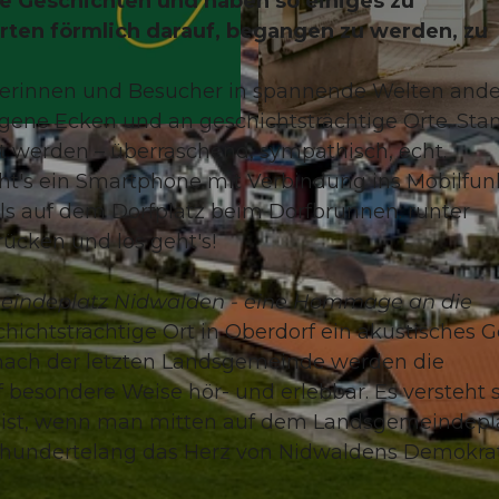
ge Geschichten und haben so einiges zu
ten förmlich darauf, begangen zu werden, zu
herinnen und Besucher in spannende Welten ande
gene Ecken und an geschichtsträchtige Orte. Sta
©
CC-BY-NC-ND
kt werden – überraschend, sympathisch, echt.
t's ein Smartphone mit Verbindung ins Mobilfun
ils auf dem Dorfplatz beim Dorfbrunnen: runter
ücken und los geht's!
indeplatz Nidwalden - eine Hommage an die
ichtsträchtige Ort in Oberdorf ein akustisches G
nach der letzten Landsgemeinde werden die
besondere Weise hör- und erlebbar. Es versteht 
n ist, wenn man mitten auf dem Landsgemeindepl
hrhundertelang das Herz von Nidwaldens Demokra