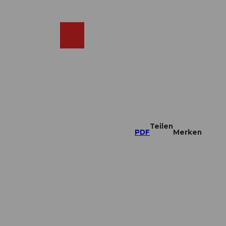
DE
ebcams
Merkzettel
Suche
Shop
Teilen
PDF
Merken