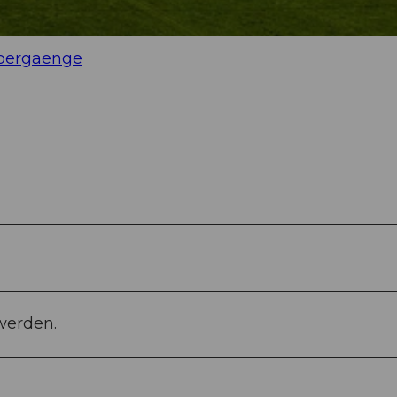
hoergaenge
werden.