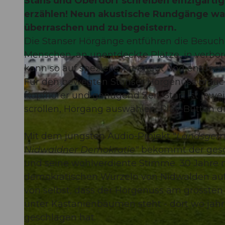
Stans und Oberdorf schreiben einzigarti
erzählen! Neun akustische Rundgänge war
überraschen und zu begeistern.
Die Stanser Hörgänge entführen die Besuc
Menschen, an unentdeckte Plätze, in verbor
©
CC-BY-NC-ND
kann so auf spezielle Art erlebt und entdec
Für den bewegten Stanser Hörgenuss brauch
Kopfhörer und genügend Zeit. Start ist jewe
scrollen, Hörgang auswählen, Play-Button dr
Mit dem jüngsten Audio-Projekt "
Landsgeme
Nidwaldner Demokratie"
bekommt der gesch
und seine wohlverdiente Stimme. 30 Jahre 
demokratischen Wurzeln von Nidwalden auf 
von selbst, dass der Hörgenuss am grösste
unter Kastanienbäumen steht - dort wo ja
geschlagen hat.