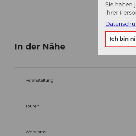
Sie haben 
Ihrer Pers
Datenschu
Ich bin n
In der Nähe
Veranstaltung
Touren
Webcams