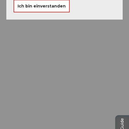
Ich bin einverstanden
Ausflugstipps in
Luzern
Die Stadt. Der See. Die Berge.
© Be