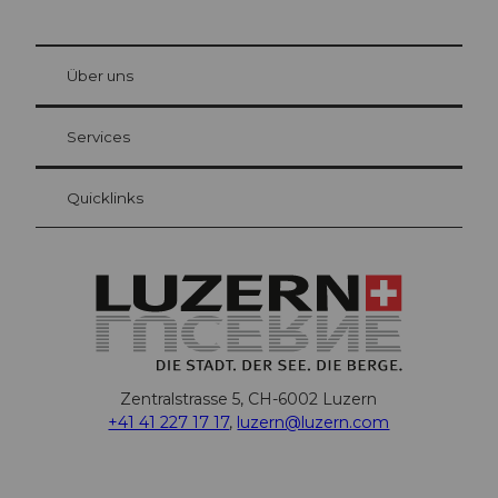
© Be
at Bre
chbü
hl
Über uns
Gästekarte Luzern
Ihre Vorteile als Übernachtungsgast
Services
Quicklinks
Zentralstrasse 5, CH-6002 Luzern
+41 41 227 17 17
,
luzern@luzern.com
F
X
Y
I
T
T
P
L
W
T