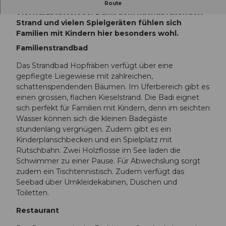
Das Familienstrandbad liegt direkt am
Route
Vierwaldstättersee. Dank dem flachabfallenden
Strand und vielen Spielgeräten fühlen sich
Familien mit Kindern hier besonders wohl.
Familienstrandbad
Das Strandbad Hopfräben verfügt über eine
gepflegte Liegewiese mit zahlreichen,
schattenspendenden Bäumen. Im Uferbereich gibt es
einen grossen, flachen Kieselstrand. Die Badi eignet
sich perfekt für Familien mit Kindern, denn im seichten
Wasser können sich die kleinen Badegäste
stundenlang vergnügen. Zudem gibt es ein
Kinderplanschbecken und ein Spielplatz mit
Rutschbahn. Zwei Holzflosse im See laden die
Schwimmer zu einer Pause. Für Abwechslung sorgt
zudem ein Tischtennistisch. Zudem verfügt das
Seebad über Umkleidekabinen, Duschen und
Toiletten.
Restaurant