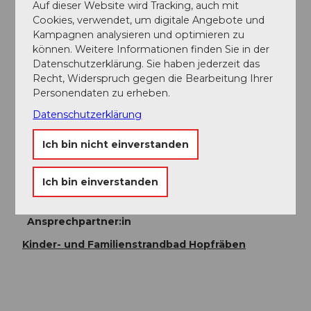
Auf dieser Website wird Tracking, auch mit
Cookies, verwendet, um digitale Angebote und
Weitere Infos
Kampagnen analysieren und optimieren zu
Einrichtung & Angebot
können. Weitere Informationen finden Sie in der
Seebad mit flachem Sandstrand am
Datenschutzerklärung. Sie haben jederzeit das
Vierwaldstättersee
Recht, Widerspruch gegen die Bearbeitung Ihrer
Flosse mit Sprungturm im See
Personendaten zu erheben.
Liegewiese mit Sitzgelegenheiten unter
Datenschutzerklärung
schattenspendenden Bäumen
Kinderspielplatz mit Rutschbahn
Ich bin nicht einverstanden
Tischtennistisch
WCs, Garderoben, Duschen
Vermietung von Liegestühlen, Sonnenschirmen und
Ich bin einverstanden
SUP-Boards
Ansprechpartner:in
Kinder- und Familienstrandbad Hopfräben