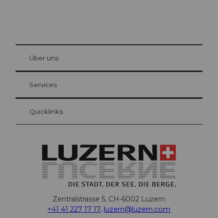
© Be
at Bre
chbü
hl
Über uns
Gästekarte Luzern
Ihre Vorteile als Übernachtungsgast
Services
Quicklinks
Zentralstrasse 5, CH-6002 Luzern
+41 41 227 17 17
,
luzern@luzern.com