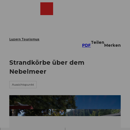
Z
u
Webcams
Merkzettel
Suche
Menü
Shop
m
I
n
h
a
Luzern Tourismus
Teilen
l
PDF
Merken
t
Strandkörbe über dem
Nebelmeer
Aussichtspunkt