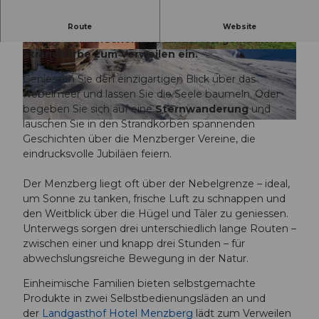
Auf dem Menzberg, auf 1’016 m ü. M., laden an
Route
Website
sieben wunderschönen Standorten gemütliche
Strandkörbe zum Verweilen ein.
©
CC-BY-NC
©
CC-BY
Geniessen Sie den einzigartigen Blick über das
Nebelmeer und lassen Sie die Seele baumeln. Oder
begeben Sie sich auf eine
Sternwanderung
und
lauschen Sie in den Strandkörben spannenden
© Willisau Tourismus | Rita Pauchard
Geschichten über die Menzberger Vereine, die
eindrucksvolle Jubiläen feiern.
Der Menzberg liegt oft über der Nebelgrenze – ideal,
um Sonne zu tanken, frische Luft zu schnappen und
den Weitblick über die Hügel und Täler zu geniessen.
Unterwegs sorgen drei unterschiedlich lange Routen –
zwischen einer und knapp drei Stunden – für
abwechslungsreiche Bewegung in der Natur.
Einheimische Familien bieten selbstgemachte
Produkte in zwei Selbstbedienungsläden an und
der
Landgasthof Hotel Menzberg
lädt zum Verweilen