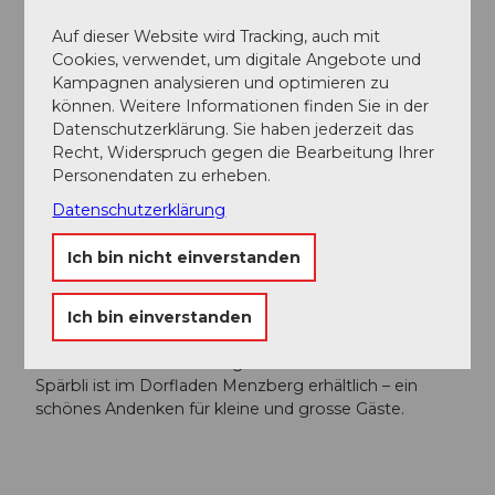
PP Menznau: Rickenhalle Gratis, Fahrdauer mit dem
Auf dieser Website wird Tracking, auch mit
Postauto 22 Minuten.
Cookies, verwendet, um digitale Angebote und
Kampagnen analysieren und optimieren zu
PP Menzberg: Schmittenwald (vor Dorfeingang) und
können. Weitere Informationen finden Sie in der
Schulhausplatz (unterhalb der Kirche) sind
Datenschutzerklärung. Sie haben jederzeit das
ausgeschildert.
Recht, Widerspruch gegen die Bearbeitung Ihrer
Personendaten zu erheben.
Social Media
Datenschutzerklärung
Facebook
Ich bin nicht einverstanden
Weitere Infos
Neu sind alle Strandkörbe mit Solarpanels
Ich bin einverstanden
ausgestattet.
Die CD mit sieben Kindergeschichten von Mänzli &
Spärbli ist im Dorfladen Menzberg erhältlich – ein
schönes Andenken für kleine und grosse Gäste.