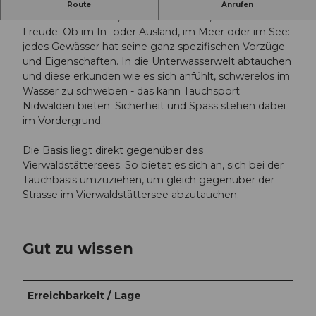
Für See-Entdecker und Aquanauten.
Route
Anrufen
Tauchen ist einfach, tauchen ist sicher, tauchen macht
Freude. Ob im In- oder Ausland, im Meer oder im See:
jedes Gewässer hat seine ganz spezifischen Vorzüge
und Eigenschaften. In die Unterwasserwelt abtauchen
und diese erkunden wie es sich anfühlt, schwerelos im
Wasser zu schweben - das kann Tauchsport
Nidwalden bieten. Sicherheit und Spass stehen dabei
im Vordergrund.
Die Basis liegt direkt gegenüber des
Vierwaldstättersees. So bietet es sich an, sich bei der
Tauchbasis umzuziehen, um gleich gegenüber der
Strasse im Vierwaldstättersee abzutauchen.
Gut zu wissen
Erreichbarkeit / Lage