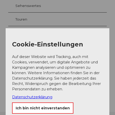
Sehenswertes
Touren
Kontaktdaten
Cookie-Einstellungen
Tauchsport Nidwalden
Auf dieser Website wird Tracking, auch mit
Seestrasse 65
Cookies, verwendet, um digitale Angebote und
6052
Hergiswil
Kampagnen analysieren und optimieren zu
+41 (0)78 317 40 40
können. Weitere Informationen finden Sie in der
info@tauchsport-nidwalden.ch
Datenschutzerklärung. Sie haben jederzeit das
Recht, Widerspruch gegen die Bearbeitung Ihrer
Instagram
Personendaten zu erheben.
Anreise
Datenschutzerklärung
Ich bin nicht einverstanden