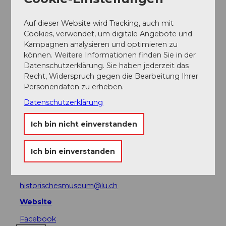
Sehenswertes
Auf dieser Website wird Tracking, auch mit
Cookies, verwendet, um digitale Angebote und
Kampagnen analysieren und optimieren zu
Touren
können. Weitere Informationen finden Sie in der
Datenschutzerklärung. Sie haben jederzeit das
Webcams
Recht, Widerspruch gegen die Bearbeitung Ihrer
Personendaten zu erheben.
Datenschutzerklärung
Kontaktdaten
Ich bin nicht einverstanden
Historisches Museum Luzern
Pfistergasse 24
Ich bin einverstanden
6003
Luzern
+41 41 228 54 24
historischesmuseum@lu.ch
Website
Facebook