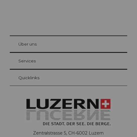
© Be
at Bre
chbü
hl
Über uns
Gästekarte Luzern
Ihre Vorteile als Übernachtungsgast
Services
Quicklinks
Zentralstrasse 5, CH-6002 Luzern