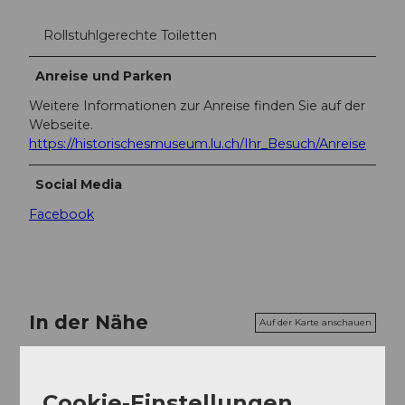
Rollstuhlgerechte Toiletten
Anreise und Parken
Weitere Informationen zur Anreise finden Sie auf der
Webseite.
https://historischesmuseum.lu.ch/Ihr_Besuch/Anreise
Social Media
Facebook
In der Nähe
Auf der Karte anschauen
Veranstaltung
Cookie-Einstellungen