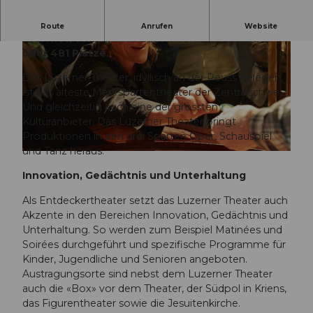
Im Herbst 1839 mit Schillers «Wilhelm Tell»
Route
Anrufen
Website
eröffnet, verfügt das Luzerner Theater heute
über 481 Plätze.
Das Luzerner Theater, idyllisch an der Reuss gelegen,
ist das älteste Mehrspartentheater der Zentralschweiz.
Und gleichzeitig auch eine der grössten
Kulturanbieter. Das Luzerner Theater bringt
©
CC-BY-NC-ND
Produktionen in den drei Sparten Oper, Schauspiel
und Tanz heraus.
© Luzern Tourismus |
CC-BY-NC-ND
Innovation, Gedächtnis und Unterhaltung
Als Entdeckertheater setzt das Luzerner Theater auch
Akzente in den Bereichen Innovation, Gedächtnis und
Unterhaltung. So werden zum Beispiel Matinées und
Soirées durchgeführt und spezifische Programme für
Kinder, Jugendliche und Senioren angeboten.
Austragungsorte sind nebst dem Luzerner Theater
auch die «Box» vor dem Theater, der Südpol in Kriens,
das Figurentheater sowie die Jesuitenkirche.