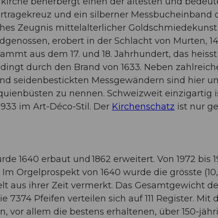
irche beherbergt einen der ältesten und bedeut
rtragekreuz und ein silberner Messbucheinband d
ches Zeugnis mittelalterlicher Goldschmiedekunst 
genossen, erobert in der Schlacht von Murten, 147
tammt aus dem 17. und 18. Jahrhundert, das heiss
bedingt durch den Brand von 1633. Neben zahlreic
und seidenbestickten Messgewändern sind hier unt
iquienbüsten zu nennen. Schweizweit einzigartig 
33 im Art-Déco-Stil. Der
Kirchenschatz
ist nur ge
de 1640 erbaut und 1862 erweitert. Von 1972 bis
t. Im Orgelprospekt von 1640 wurde die grösste (1
elt aus ihrer Zeit vermerkt. Das Gesamtgewicht de
e 7374 Pfeifen verteilen sich auf 111 Register. Mi
, vor allem die bestens erhaltenen, über 150-jäh