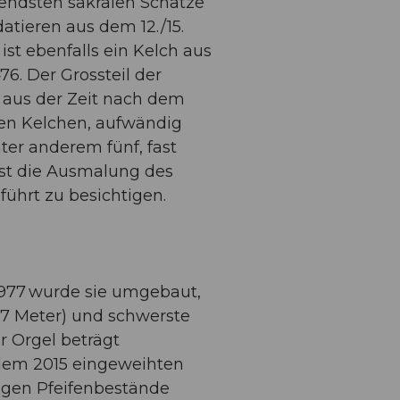
endsten sakralen Schätze
atieren aus dem 12./15.
ist ebenfalls ein Kelch aus
6. Der Grossteil der
t aus der Zeit nach dem
hen Kelchen, aufwändig
er anderem fünf, fast
ist die Ausmalung des
führt zu besichtigen.
 1977 wurde sie umgebaut,
0,7 Meter) und schwerste
r Orgel beträgt
t dem 2015 eingeweihten
rigen Pfeifenbestände