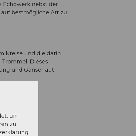
as Echowerk nebst der
 auf bestmögliche Art zu
 Kreise und die darin
r Trommel. Dieses
erung und Gänsehaut
det, um
ren zu
zerklärung.