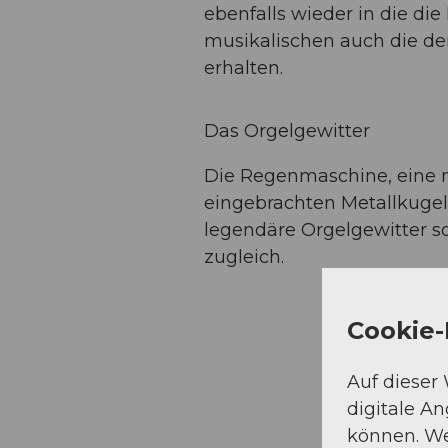
ebenfalls wieder in die di
musikalischen auch die de
erhalten.
Das Orgelgewitter
Die Regenmaschine, eine m
eingebrachten Metallkuge
legendäre Orgelgewitter s
zugleich.
Cookie-
Auf dieser
digitale A
können. We