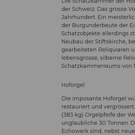
Die Schatzkammer der Hofk
der Schweiz. Das grosse Vo
Jahrhundert. Ein meisterli
der Burgunderbeute der Eid
Schatzobjekte allerdings s
Neubau der Stiftskirche, 
gearbeiteten Reliquiaren 
lebensgrosse, silberne Rel
Schatzkammerraums von 19
Hoforgel
Die imposante Hoforgel wur
restauriert und vergrösser
(383 kg) Orgelpfeife der W
unglaubliche 30 Tonnen. Di
Echowerk sind, nebst neuen