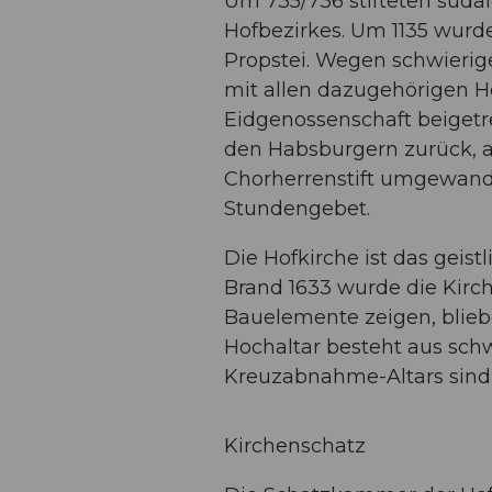
Um 735/736 stifteten südal
Hofbezirkes. Um 1135 wurd
Propstei. Wegen schwierig
mit allen dazugehörigen H
Eidgenossenschaft beigetre
den Habsburgern zurück, au
Chorherrenstift umgewande
Stundengebet.
Die Hofkirche ist das geis
Brand 1633 wurde die Kirch
Bauelemente zeigen, bliebe
Hochaltar besteht aus sch
Kreuzabnahme-Altars sind 
Kirchenschatz