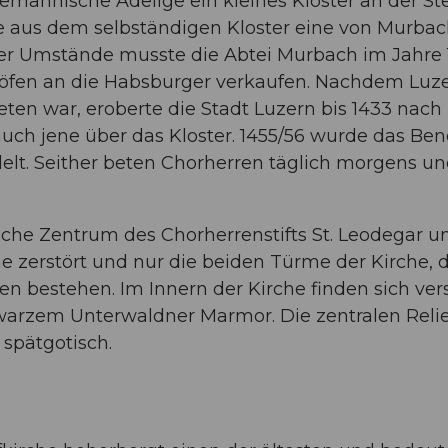
emannische Adelige ein kleines Kloster an der St
e aus dem selbständigen Kloster eine von Murbac
er Umstände musste die Abtei Murbach im Jahre 1
öfen an die Habsburger verkaufen. Nachdem Luze
ten war, eroberte die Stadt Luzern bis 1433 nach
ch jene über das Kloster. 1455/56 wurde das Bene
lt. Seither beten Chorherren täglich morgens un
tliche Zentrum des Chorherrenstifts St. Leodegar u
e zerstört und nur die beiden Türme der Kirche,
n bestehen. Im Innern der Kirche finden sich vers
warzem Unterwaldner Marmor. Die zentralen Relie
spätgotisch.