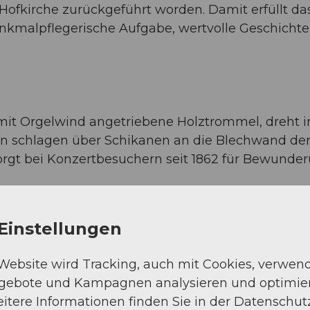
e Hofkirche zurückgeführt worden. Damit erfüllt d
nkmalpflegerische Aufgabe, wertvolle Geschichte
it Orgelwind angetriebene Holztrommel, dreht im
ln schlagen über Schikanen an die Blechwand de
orgt bei Konzertbesuchern seit 1862 für Bewund
Einstellungen
 Website wird Tracking, auch mit Cookies, verwen
ngebote und Kampagnen analysieren und optimie
itere Informationen finden Sie in der Datenschut