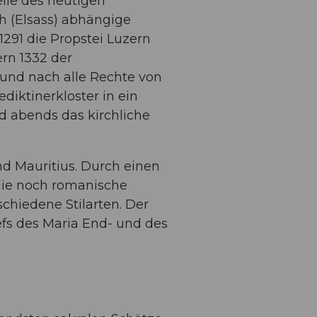
elle des heutigen
h (Elsass) abhängige
291 die Propstei Luzern
rn 1332 der
 und nach alle Rechte von
diktinerkloster in ein
d abends das kirchliche
nd Mauritius. Durch einen
 die noch romanische
chiedene Stilarten. Der
fs des Maria End- und des