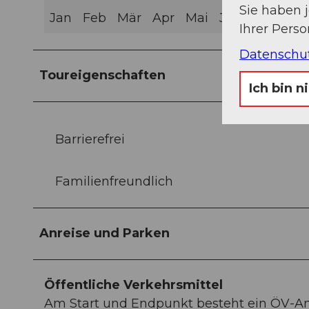
Sie haben 
Jan
Feb
Mär
Apr
Mai
Jun
Jul
Aug
Ihrer Pers
Datenschu
Toureigenschaften
Ich bin n
Barrierefrei
Familienfreundlich
Anreise und Parken
Öffentliche Verkehrsmittel
Am Start und Endpunkt besteht ein ÖV-An