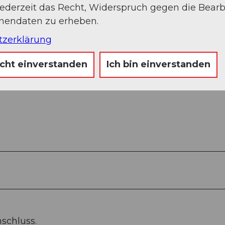
jederzeit das Recht, Widerspruch gegen die Bear
Sep
Okt
Nov
Dez
onendaten zu erheben.
tzerklärung
icht einverstanden
Ich bin einverstanden
schluss.