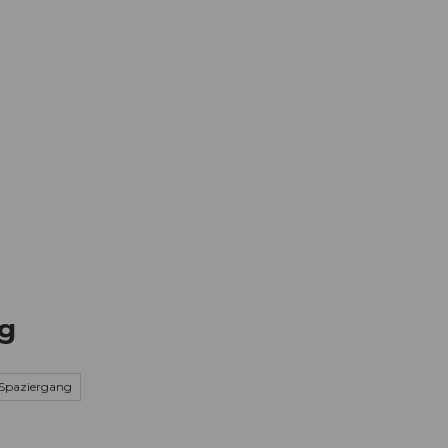
Informieren
Buchen
Business
W
g
Spaziergang