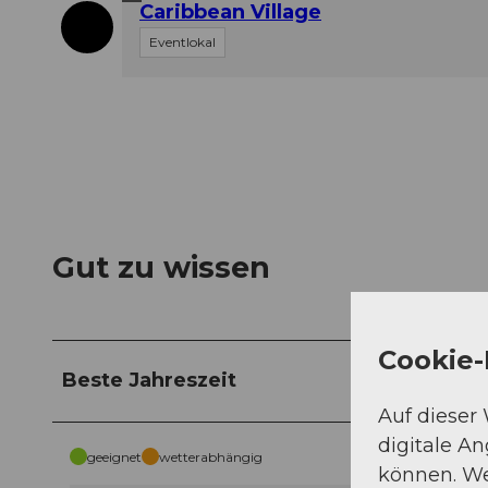
Caribbean Village
Eventlokal
Gut zu wissen
Cookie-
Beste Jahreszeit
Auf dieser
digitale A
geeignet
wetterabhängig
können. We