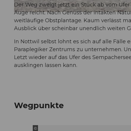
Der Weg zweigt jetzt ein Stück ab vom Ufer
Auge reicht. Nach Genuss der intakten Natur
© Diana Fry, ©Sempachersee Tourismus,
weitläufige Obstplantage. Kaum verlässt m
Ausblick über scheinbar unendlich weiten Gr
In Nottwil selbst lohnt es sich auf alle Fäl
Paraplegiker Zentrums zu unternehmen. Unm
Letzt wieder auf das Ufer des Sempacherse
ausklingen lassen kann.
Wegpunkte
©