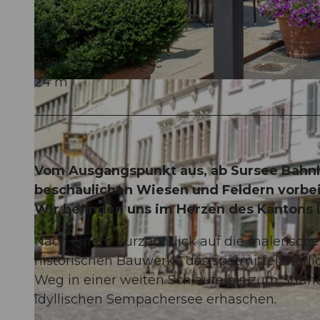
2:00 h
24 m
498 m
24 m
© Diana Fry, Sempachersee Tourismus
Vom Ausgangspunkt aus, ab Sursee Bahnhof
beschaulichen Wiesen und Feldern vorbe
Wir befinden uns im Herzen des Kantons 
Nach einem kurzen Blick auf die malerische 
historischen Bauwerke das spätmittelalterli
Weg in einer weiten Schlaufe bis zum Stran
idyllischen Sempachersee erhaschen.