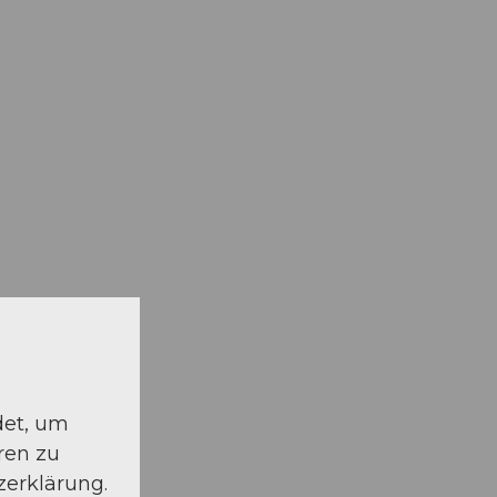
det, um
ren zu
zerklärung.