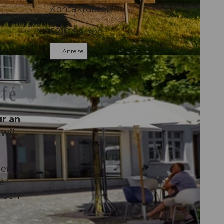
Kontaktdaten
6210
Sursee
Anreise
ur an
wil.
len
er
f den