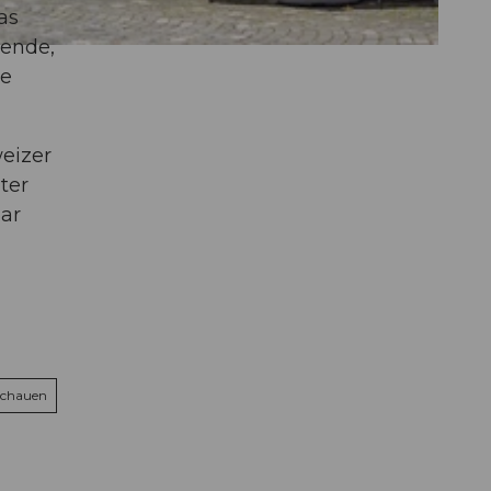
as
kende,
de
weizer
ter
ar
schauen