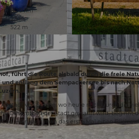
8,20 km
23 m
522 m
© Leila Bosco, Sempachersee Tourismus
, führt die Route alsbald durch die freie Nat
i und entlang dem Sempachersee bis nach Nott
Luzern.
Altstadt von Sursee, wo heute noch durch die vie
che Gesamtbild der Stadt gewahrt wird, beginnt d
dbad. Hier kann man das erste Mal einen Blick au