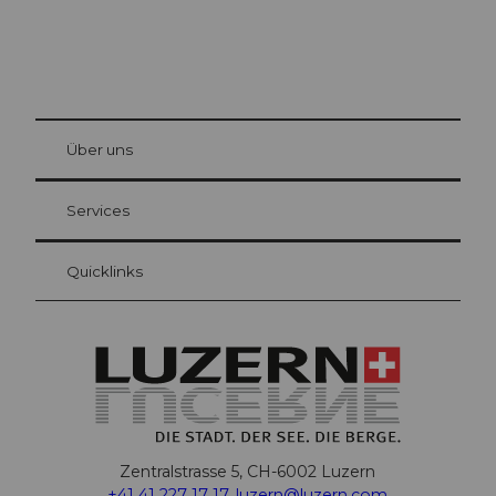
© Be
at Bre
chbü
hl
Über uns
Gästekarte Luzern
Ihre Vorteile als Übernachtungsgast
Services
Quicklinks
Zentralstrasse 5, CH-6002 Luzern
+41 41 227 17 17
,
luzern@luzern.com