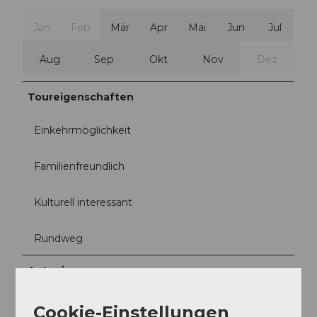
Jan
Feb
Mär
Apr
Mai
Jun
Jul
Aug
Sep
Okt
Nov
Dez
Toureigenschaften
Einkehrmöglichkeit
Familienfreundlich
Kulturell interessant
Rundweg
Autor:in
Xaver Büeler
Cookie-Einstellungen