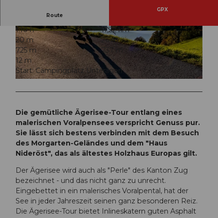
GPX
Route
1:10 h
11,22 km
© Xaver Büeler, Schwyz Tourismus
© Xaver Büeler, Schwyz Tourismus
20 m
26 m
725 m
737 m
12 m
Start: Campingplatz Unterägeri
© Xaver Büeler, Schwyz Tourismus
Die gemütliche Ägerisee-Tour entlang eines
malerischen Voralpensees verspricht Genuss pur.
Sie lässt sich bestens verbinden mit dem Besuch
des Morgarten-Geländes und dem "Haus
Nideröst", das als ältestes Holzhaus Europas gilt.
Der Ägerisee wird auch als "Perle" des Kanton Zug
bezeichnet - und das nicht ganz zu unrecht.
Eingebettet in ein malerisches Voralpental, hat der
See in jeder Jahreszeit seinen ganz besonderen Reiz.
Die Ägerisee-Tour bietet Inlineskatern guten Asphalt