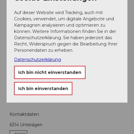
Organisation
Auf dieser Website wird Tracking, auch mit
Schwyz Tourismus
Cookies, verwendet, um digitale Angebote und
Kampagnen analysieren und optimieren zu
Unser Tipp
können. Weitere Informationen finden Sie in der
Wer aus der Ägeri-Tour eine Ägerisee-Runde machen
Datenschutzerklärung. Sie haben jederzeit das
will, nimmt entweder ein paar Turnschuhe oder die
Recht, Widerspruch gegen die Bearbeitung Ihrer
Nordic-Cross-Skates mit. So gerüstet lassen sich
Personendaten zu erheben.
nämlich auch die ungeteerten Wegabschnitte
Datenschutzerklärung
bestens passieren.
Ich bin nicht einverstanden
Ich bin einverstanden
Schwyz Tourismus
Kontaktdaten
6314
Unterägeri
Anreise