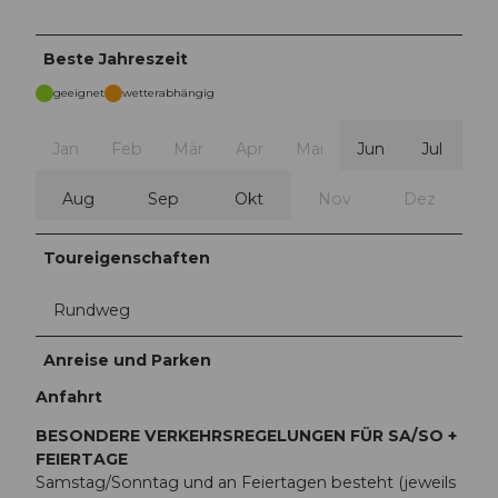
Beste Jahreszeit
geeignet
wetterabhängig
Jan
Feb
Mär
Apr
Mai
Jun
Jul
Aug
Sep
Okt
Nov
Dez
Toureigenschaften
Rundweg
Anreise und Parken
Anfahrt
BESONDERE VERKEHRSREGELUNGEN FÜR SA/SO +
FEIERTAGE
Samstag/Sonntag und an Feiertagen besteht (jeweils