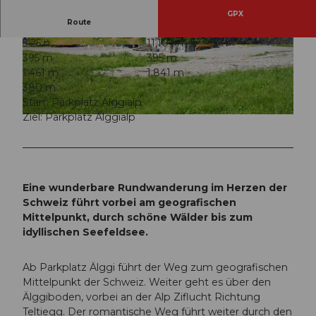
GPX
Route
3:25 h
11,10 km
© Obwalden Tourismus, Obwalden Tourismus
© Obwalden Tourismus, Obwalden Tourismus
395 m
395 m
1.461 m
1.841 m
380 m
Start: Parkplatz Älggialp
Ziel: Parkplatz Älggialp
© Obwalden Tourismus, Obwalden Tourismus
Eine wunderbare Rundwanderung im Herzen der
Schweiz führt vorbei am geografischen
Mittelpunkt, durch schöne Wälder bis zum
idyllischen Seefeldsee.
Ab Parkplatz Älggi führt der Weg zum geografischen
Mittelpunkt der Schweiz. Weiter geht es über den
Älggiboden, vorbei an der Alp Ziflucht Richtung
Teltiegg. Der romantische Weg führt weiter durch den