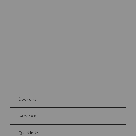
Ausflugstipps in
Luzern
Die Stadt. Der See. Die Berge.
© Be
at Bre
chbü
hl
Über uns
Gästekarte Luzern
Ihre Vorteile als Übernachtungsgast
Services
Quicklinks