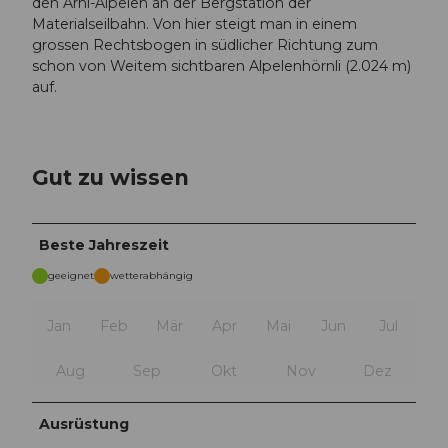
den Arni-Alpelen an der Bergstation der
Materialseilbahn. Von hier steigt man in einem
grossen Rechtsbogen in südlicher Richtung zum
schon von Weitem sichtbaren Alpelenhörnli (2.024 m)
auf.
Gut zu wissen
Beste Jahreszeit
geeignet
wetterabhängig
Jan
Feb
Mär
Apr
Mai
Jun
Jul
Aug
Sep
Okt
Nov
Dez
Ausrüstung