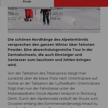
Route
1:43 h
3,51 km
© Engelberg - Titlis Tourismus, Engelberg-Titlis
© Engelberg - Titlis Tourismus, Engelberg-Titlis
758 m
1.263 m
Tourismus
Tourismus
2.022 m
759 m
© Engelberg - Titlis Tourismus, Engelberg-Titlis Tourismus
Die schönen Nordhänge des Alpelenhörnlis
versprechen den ganzen Winter über feinsten
Powder. Eine abwechslungsreiche Tour in der
Zentralschweiz, die auch Einsteiger und
Geniesser zum Jauchzen und Johlen bringen
wird.
Von der Talstation des Titlisexpress steigt man
zunächst über die blaue Piste nach Untertrübsee auf.
Vorbei an der Talstation der Luftseilbahn Untertrübsee
folgt man nun der Fahrstrasse unter der
Materialseilbahn Stöck-Alpelen hindurch in Richtung
Gletti. Durch den Alpelenwald verläuft die Route zum
Grossteil entlang des Sommerwanderwegs hinauf zu