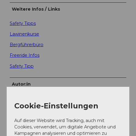
Weitere Infos / Links
Safety Tipps
Lawinenkurse
Bergführerbüro
Freeride Infos
Safety Tipp
Autor:in
Engelberg - Titlis Tourismus
Cookie-Einstellungen
Organisation
Engelberg-Titlis Tourismus
Auf dieser Website wird Tracking, auch mit
Cookies, verwendet, um digitale Angebote und
Sicherheitshinweise
Kampagnen analysieren und optimieren zu