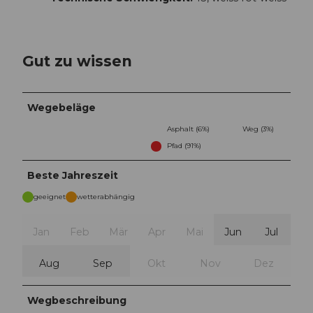
Gut zu wissen
Wegebeläge
Asphalt (6%)
Weg (3%)
Pfad (91%)
Beste Jahreszeit
geeignet
wetterabhängig
Jan
Feb
Mär
Apr
Mai
Jun
Jul
Aug
Sep
Okt
Nov
Dez
Wegbeschreibung