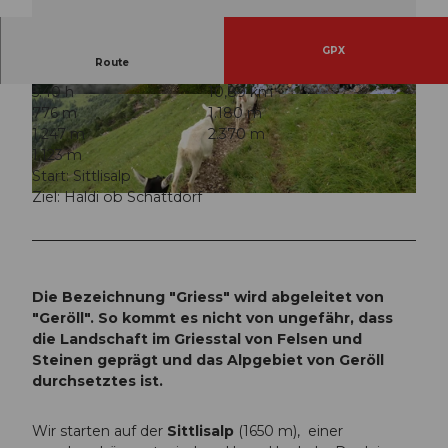
GPX
Route
5:40 h
10,89 km
© Markus Fehlmann, Verein Urner Wanderwege
© Markus Fehlmann, Verein Urner Wanderwege
776 m
1.180 m
|
CC-BY
|
CC-BY
1.247 m
2.370 m
1.123 m
Start: Sittlisalp
Ziel: Haldi ob Schattdorf
© Sanna Laurén, Verein Urner Wanderwege |
CC-BY
Die Bezeichnung "Griess" wird abgeleitet von
"Geröll". So kommt es nicht von ungefähr, dass
die Landschaft im Griesstal von Felsen und
Steinen geprägt und das Alpgebiet von Geröll
durchsetztes ist.
Wir starten auf der
Sittlisalp
(1650 m), einer