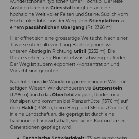
wunderschönen, typischen Urner Hochalp. Der leise
Anstieg durch das
Griesstal
bringt uns in eine
hochalpine Welt voller Felsen und Steine. Südlich vom
Hoch Fulen führt uns der Weg über
Stichplatten
zu
einem
passähnlichen Übergang
(Pt. 2366 m).
Hier öffnet sich eine grossartige Weitsicht. Nach einer
Traverse oberhalb von Lang Büel beginnen wir
unseren Abstieg in Richtung
Grätli
(2252 m). Die
Route vorbei Lang Büel ist etwas schwierig zu finden.
Der Weg ist zudem exponiert -Konzentration und
Vorsicht sind geboten.
Nun führt uns die Wanderung in eine andere Welt mit
saftigen Wiesen. Wir durchqueren via
Butzenstein
(1795 m) durch das
Oberfeld
Ziegen-, Rinder- und
Kuhalpen und kommen bei Planzerhütte (1376 m) auf
dem
Haldi
(1348 m, beim Berg- und Skihaus Oberfeld)
in eine Landschaft an, die geprägt ist durch eine
traditionelle Landwirtschaft, wie sie im Kanton Uri seit
Generationen gepflegt wird.
Technische Schwierigkeit:
T3, weiss-rot-weiss