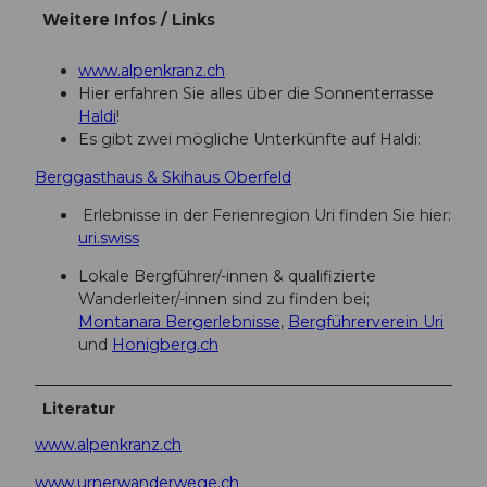
Weitere Infos / Links
www.alpenkranz.ch
Hier erfahren Sie alles über die Sonnenterrasse
Haldi
!
Es gibt zwei mögliche Unterkünfte auf Haldi:
Berggasthaus & Skihaus Oberfeld
Erlebnisse in der Ferienregion Uri finden Sie hier:
uri.swiss
Lokale Bergführer/-innen & qualifizierte
Wanderleiter/-innen sind zu finden bei;
Montanara Bergerlebnisse
,
Bergführerverein Uri
und
Honigberg.ch
Literatur
www.alpenkranz.ch
www.urnerwanderwege.ch