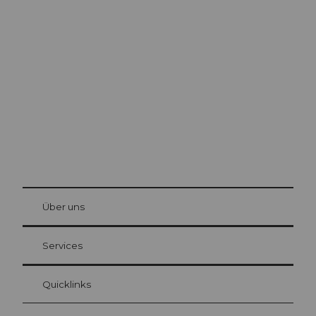
Ausflugstipps in
Luzern
Die Stadt. Der See. Die Berge.
© Be
at Bre
chbü
hl
Über uns
Gästekarte Luzern
Ihre Vorteile als Übernachtungsgast
Services
Quicklinks