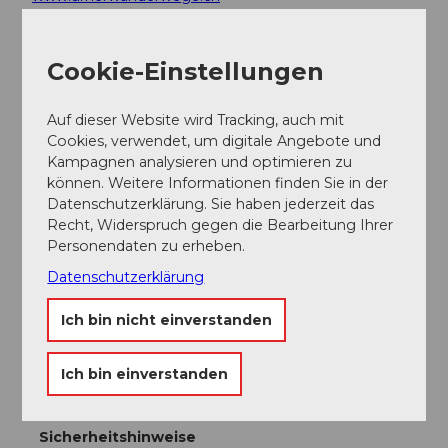
Autor:in
Cookie-Einstellungen
Sanna Laurén
Auf dieser Website wird Tracking, auch mit
Organisation
Cookies, verwendet, um digitale Angebote und
Kampagnen analysieren und optimieren zu
Verein Urner Wanderwege
können. Weitere Informationen finden Sie in der
Datenschutzerklärung. Sie haben jederzeit das
Unser Tipp
Recht, Widerspruch gegen die Bearbeitung Ihrer
Personendaten zu erheben.
Tipp:
Datenschutzerklärung
Sagenhaft: Wenn Sie unterwegs Älpler und
Älplerinnen antreffen, dann sprechen Sie diese ruhig
Ich bin nicht einverstanden
an. Sie können gewiss von einer Berglersage
berichten. Solche Geschichten gibt es in Uris
Ich bin einverstanden
Seitentälern zuhauf und sie faszinieren.
Sicherheitshinweise