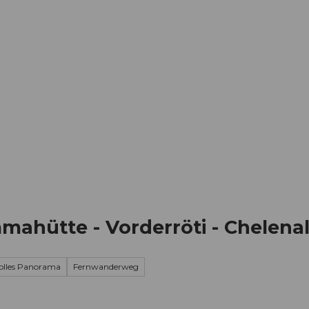
Informieren
Buchen
Business
W
mahütte - Vorderröti - Chelena
olles Panorama
Fernwanderweg