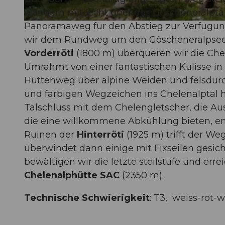
wandern mit Sicht über das Göscheneralptal 
Panoramaweg für den Abstieg zur Verfügun
© Markus Fehlmann, Verein Urner Wanderwege |
CC-BY
wir dem Rundweg um den Göscheneralpsee
Vorderröti
(1800 m) überqueren wir die Che
Umrahmt von einer fantastischen Kulisse in
Hüttenweg über alpine Weiden und felsdur
und farbigen Wegzeichen ins Chelenalptal hi
Talschluss mit dem Chelengletscher, die Au
die eine willkommene Abkühlung bieten, e
Ruinen der
Hinterröti
(1925 m) trifft der W
überwindet dann einige mit Fixseilen gesich
bewältigen wir die letzte steilstufe und err
Chelenalphütte SAC
(2350 m).
Technische Schwierigkeit
: T3, weiss-rot-w