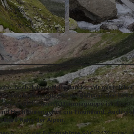
7,18 km
635 m
2.434 m
© Markus Fehlmann, Verein Urner Wanderwege |
CC-B
che, hochalpine Gebirgslandschaft mit reicher
see, dem halben Dutzend Berghütten, den beka
n der vergletscherten Dammagruppe ist diese
 und Hochtourengeher ein Traumland. Auch vie
elbare Nähe der Alpen.
gen wir von der
Dammahütte SAC
(2439 m) ab u