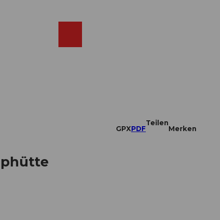
DE
ebcams
Merkzettel
Suche
Shop
Teilen
GPX
PDF
Merken
lphütte