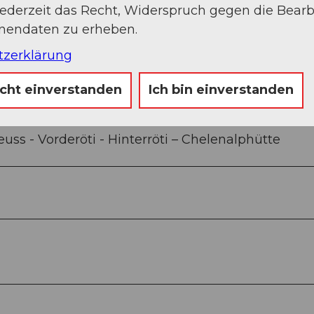
jederzeit das Recht, Widerspruch gegen die Bear
Sep
Okt
Nov
Dez
onendaten zu erheben.
tzerklärung
icht einverstanden
Ich bin einverstanden
 - Vorderöti - Hinterröti – Chelenalphütte