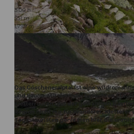
3:00 h
551 m
1.799 m
635 m
© Markus Fehlmann, Verein Urner Wanderwege |
CC-BY
Start: Dammahütte
Ziel: Chelenalphütte
Das Göscheneralptal ist eine wildromantis
und Fauna. Mit dem viel besuchten Stau
Kletterrouten und der gewaltigen Bastio
Region nicht nur für Wanderer, Kletterer
Tagestouristen geniessen hier die unmitt
Über den treppenartig angelegten Weg stei