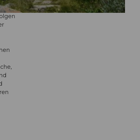
folgen
er
chen
äche,
und
d
hren