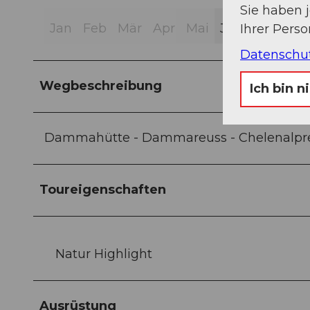
Sie haben 
Jan
Feb
Mär
Apr
Mai
Jun
Jul
Aug
Ihrer Pers
Datenschu
Wegbeschreibung
Ich bin n
Dammahütte - Dammareuss - Chelenalpreuss
Toureigenschaften
Natur Highlight
Ausrüstung