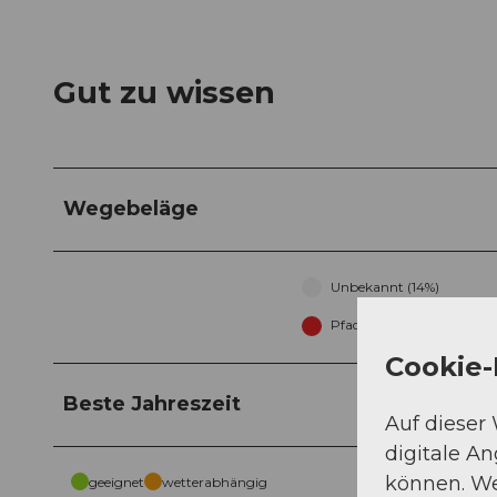
Gut zu wissen
Wegebeläge
Unbekannt (14%)
Pfad (85%)
Cookie-
Beste Jahreszeit
Auf dieser
digitale A
können. We
geeignet
wetterabhängig