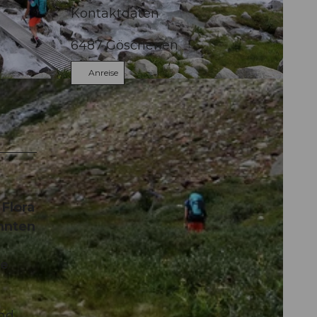
Kontaktdaten
6487
Göschenen
Anreise
Y
 Flora
nnten
le
nd