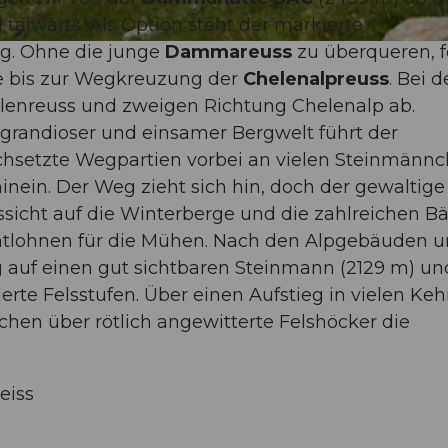
talwärts. Als Option steht der markierte
g. Ohne die junge
Dammareuss
zu überqueren, 
 bis zur Wegkreuzung der
Chelenalpreuss
. Bei d
lenreuss und zweigen Richtung Chelenalp ab.
 grandioser und einsamer Bergwelt führt der
chsetzte Wegpartien vorbei an vielen Steinmänn
nein. Der Weg zieht sich hin, doch der gewaltige
ssicht auf die Winterberge und die zahlreichen B
ntlohnen für die Mühen. Nach den Alpgebäuden 
eg auf einen gut sichtbaren Steinmann (2129 m) un
erte Felsstufen. Über einen Aufstieg in vielen Ke
eichen über rötlich angewitterte Felshöcker die
eiss