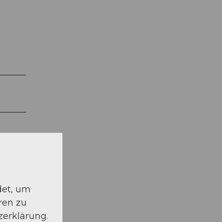
det, um
ren zu
zerklärung.