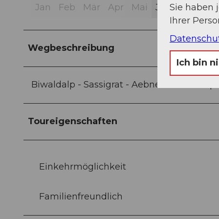
Sie haben 
Jan
Feb
Mär
Apr
Mai
Jun
Jul
Aug
Ihrer Pers
Datenschu
Wegbeschreibung
Ich bin n
Biwaldalp - Sassigrat - Aebnet - Musenalp
Toureigenschaften
Einkehrmöglichkeit
Familienfreundlich