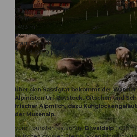
1:10 h
173 m
1.493 m
375 m
© Sanna Laurén, Verein Urner Wanderwege |
CC-BY
Start: Biwaldalp, Isenthal
Ziel: Musenalp, Isenthal
Über den Sassigrat bekommt der Wanderer
Alpinisten Uri-Rotstock, Gitschen und Sc
frischer Alpmilch, dazu Kuhglockengeläut
der Musenalp.
Vom Touristenrestaurant
Biwaldalp
(1695 m
zwischen grossen Steinblöcken hindurch u