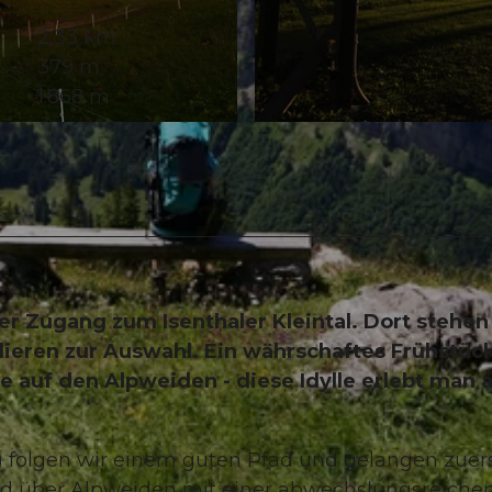
2,33 km
379 m
1.868 m
© Sanna Laurén, Verein Urner Wanderwege |
CC-BY
 Zugang zum Isenthaler Kleintal. Dort stehen
hlieren zur Auswahl. Ein währschaftes Frühstüc
e auf den Alpweiden - diese Idylle erlebt man 
) folgen wir einem guten Pfad und gelangen zuer
nd über Alpweiden mit einer abwechslungsreiche