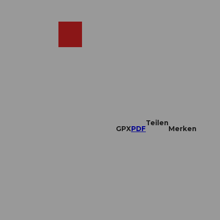
DE
ebcams
Merkzettel
Suche
Shop
Teilen
GPX
PDF
Merken