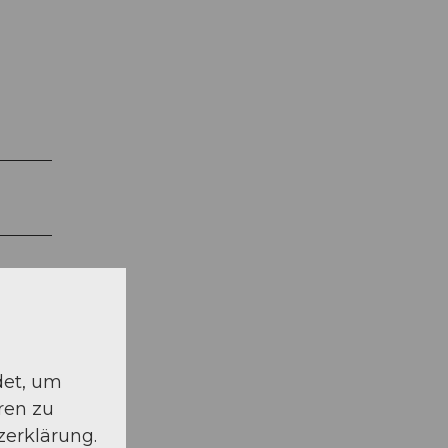
det, um
ren zu
zerklärung.