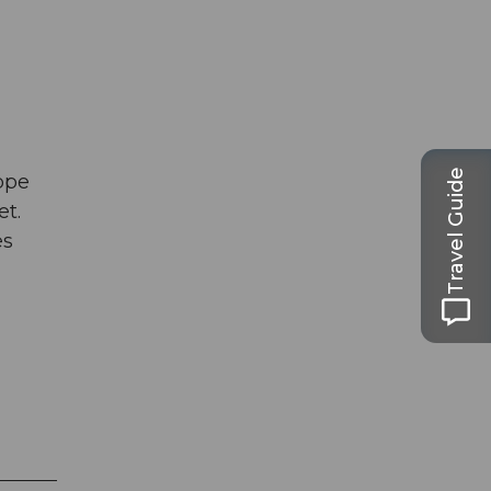
Travel Guide
ppe
et.
es