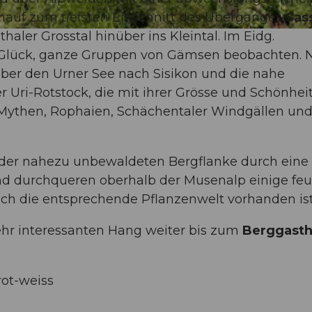
inauf zum tiefsten Einschnitt des Überganges
Sas
haler Grosstal hinüber ins Kleintal. Im Eidg.
 Glück, ganze Gruppen von Gämsen beobachten.
 über den Urner See nach Sisikon und die nahe
 Uri-Rotstock, die mit ihrer Grösse und Schönhei
 Mythen, Rophaien, Schächentaler Windgällen un
e der nahezu unbewaldeten Bergflanke durch eine
und durchqueren oberhalb der Musenalp einige fe
ch die entsprechende Pflanzenwelt vorhanden ist
hr interessanten Hang weiter bis zum
Berggasth
rot-weiss