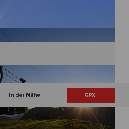
In der Nähe
GPX