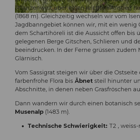
Pflanzenwelt über einen leichten Anstieg h
(1868 m). Gleichzeitig wechseln wir vom Isent
© Markus Fehlmann, Verein Urner Wanderwege |
CC-BY
Jagdbanngebiet können wir, mit ein wenig
dem Schartihöreli ist die Aussicht offen bis
gelegenen Berge Gitschen, Schlieren und der
beeindrucken. In der Ferne grüssen zudem
Glärnisch.
Vom Sassigrat steigen wir über die Ostseit
farbenfrohe Flora bis
Äbnet
steil hinunter 
Abschnitte, in denen neben Grasfröschen au
Dann wandern wir durch einen botanisch se
Musenalp
(1483 m).
Technische Schwierigkeit:
T2 , weiss-