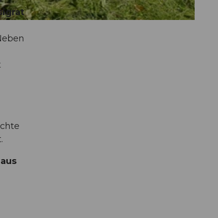
sigrat
 Neben
t
d
uchte
.
aus