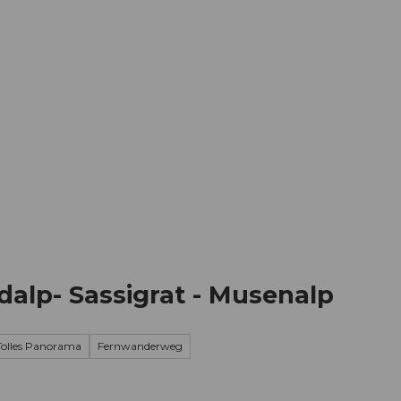
Informieren
Buchen
Business
W
dalp- Sassigrat - Musenalp
Tolles Panorama
Fernwanderweg