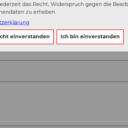
jederzeit das Recht, Widerspruch gegen die Bear
Sep
Okt
Nov
Dez
onendaten zu erheben.
tzerklärung
icht einverstanden
Ich bin einverstanden