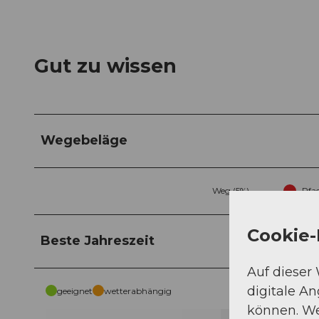
Gut zu wissen
Wegebeläge
Weg (5%)
Pfad
Cookie-
Beste Jahreszeit
Auf dieser
digitale A
geeignet
wetterabhängig
können. We