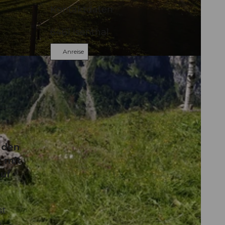
Kontaktdaten
6461
Isenthal
Anreise
 den
k mit
auf
st
n